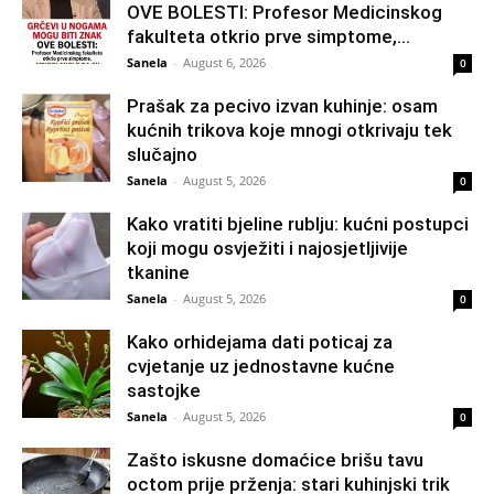
OVE BOLESTI: Profesor Medicinskog
fakulteta otkrio prve simptome,...
Sanela
-
August 6, 2026
0
Prašak za pecivo izvan kuhinje: osam
kućnih trikova koje mnogi otkrivaju tek
slučajno
Sanela
-
August 5, 2026
0
Kako vratiti bjeline rublju: kućni postupci
koji mogu osvježiti i najosjetljivije
tkanine
Sanela
-
August 5, 2026
0
Kako orhidejama dati poticaj za
cvjetanje uz jednostavne kućne
sastojke
Sanela
-
August 5, 2026
0
Zašto iskusne domaćice brišu tavu
octom prije prženja: stari kuhinjski trik