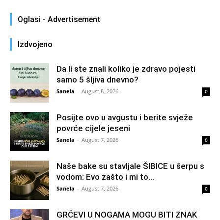
Oglasi - Advertisement
Izdvojeno
Da li ste znali koliko je zdravo pojesti
samo 5 šljiva dnevno?
Sanela
-
August 8, 2026
0
Posijte ovo u avgustu i berite svježe
povrće cijele jeseni
Sanela
-
August 7, 2026
0
Naše bake su stavljale ŠIBICE u šerpu s
vodom: Evo zašto i mi to...
Sanela
-
August 7, 2026
0
GRČEVI U NOGAMA MOGU BITI ZNAK