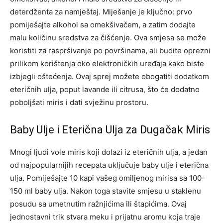
deterdženta za namještaj. Miješanje je ključno: prvo
pomiješajte alkohol sa omekšivačem, a zatim dodajte
malu količinu sredstva za čišćenje. Ova smjesa se može
koristiti za raspršivanje po površinama, ali budite oprezni
prilikom korištenja oko elektroničkih uređaja kako biste
izbjegli oštećenja. Ovaj sprej možete obogatiti dodatkom
eteričnih ulja, poput lavande ili citrusa, što će dodatno
poboljšati miris i dati svježinu prostoru.
Baby Ulje i Eterična Ulja za Dugačak Miris
Mnogi ljudi vole miris koji dolazi iz eteričnih ulja, a jedan
od najpopularnijih recepata uključuje baby ulje i eterična
ulja. Pomiješajte 10 kapi vašeg omiljenog mirisa sa 100-
150 ml baby ulja. Nakon toga stavite smjesu u staklenu
posudu sa umetnutim ražnjićima ili štapićima. Ovaj
jednostavni trik stvara meku i prijatnu aromu koja traje