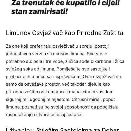
Limunov Osvježivač kao Prirodna Zaštita
Za one koji preferiraju osvježivač u spreju, postoji
jednostavna verzija sa mirisom limuna. Sve što je
potrebno su: pola litre vode, žličica sode bikarbone i žlica
svježeg soka od limuna. Pomiješajte sve sastojke i
prebacite ih u bocu sa raspršivačem.
Ovaj osvježivač ne
samo da osvežava prostor, već također djeluje kao
prirodna zaštita od komaraca i muha, čineći vaš dom
sigurnijim i ugodnijim mjestom. Citrusni mirisi, poput
limuna, poznati su po svojoj sposobnosti da poboljšaju
raspoloženje i stvore osjećaj čistoće.
Uživanje u Svježim Sastojcima za Dobar