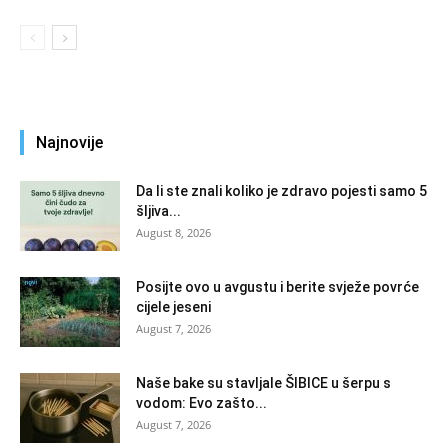
Najnovije
Da li ste znali koliko je zdravo pojesti samo 5
šljiva...
August 8, 2026
Posijte ovo u avgustu i berite svježe povrće
cijele jeseni
August 7, 2026
Naše bake su stavljale ŠIBICE u šerpu s
vodom: Evo zašto...
August 7, 2026