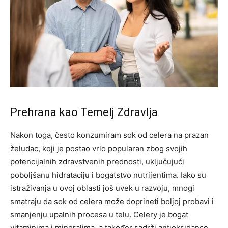
Prehrana kao Temelj Zdravlja
Nakon toga, često konzumiram sok od celera na prazan
želudac, koji je postao vrlo popularan zbog svojih
potencijalnih zdravstvenih prednosti, uključujući
poboljšanu hidrataciju i bogatstvo nutrijentima.
Iako su
istraživanja u ovoj oblasti još uvek u razvoju, mnogi
smatraju da sok od celera može doprineti boljoj probavi i
smanjenju upalnih procesa u telu.
Celery je bogat
vitaminima i mineralima, a također sadrži antioksidanse