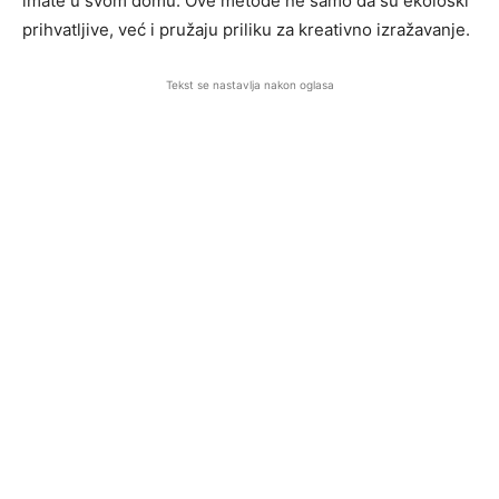
imate u svom domu. Ove metode ne samo da su ekološki
prihvatljive, već i pružaju priliku za kreativno izražavanje.
Tekst se nastavlja nakon oglasa