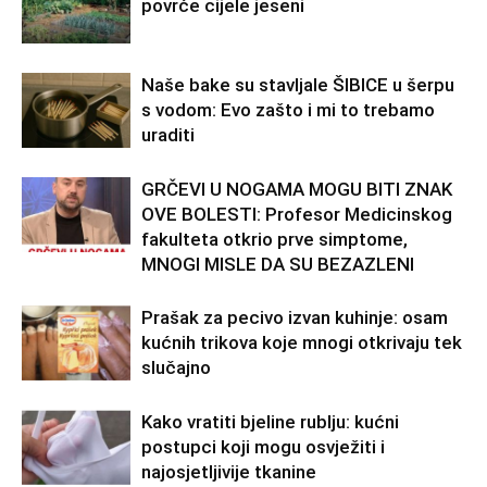
povrće cijele jeseni
Naše bake su stavljale ŠIBICE u šerpu
s vodom: Evo zašto i mi to trebamo
uraditi
GRČEVI U NOGAMA MOGU BITI ZNAK
OVE BOLESTI: Profesor Medicinskog
fakulteta otkrio prve simptome,
MNOGI MISLE DA SU BEZAZLENI
Prašak za pecivo izvan kuhinje: osam
kućnih trikova koje mnogi otkrivaju tek
slučajno
Kako vratiti bjeline rublju: kućni
postupci koji mogu osvježiti i
najosjetljivije tkanine