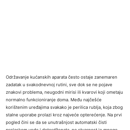
Održavanje kućanskih aparata često ostaje zanemaren
zadatak u svakodnevnoj rutini, sve dok se ne pojave
znakovi problema, neugodni mirisi ili kvarovi koji ometaju
normalno funkcioniranje doma. Među najčešće
korištenim uređajima svakako je perilica rublja, koja zbog
stalne uporabe prolazi kroz najveće opterećenje. Na prvi
pogled čini se da se unutrašnjost automatski čisti
prolaskom vode i deterdženata, no stvarnost je mnogo