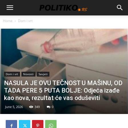
Home
Dom i vrt
Dom i vrt
Novosti
Savjeti
NASULA JE OVU TEČNOST U MAŠINU, OD
TADA PERE 5 PUTA BOLJE: Odjeća izađe
kao nova, rezultat će vas oduševiti
June 5, 2026
349
0