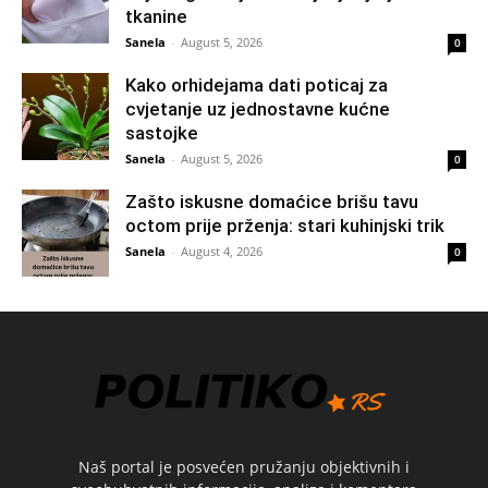
tkanine
Sanela
-
August 5, 2026
0
Kako orhidejama dati poticaj za
cvjetanje uz jednostavne kućne
sastojke
Sanela
-
August 5, 2026
0
Zašto iskusne domaćice brišu tavu
octom prije prženja: stari kuhinjski trik
Sanela
-
August 4, 2026
0
Naš portal je posvećen pružanju objektivnih i