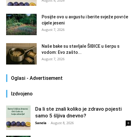
August 8, 2026
Posijte ovo u avgustu i berite svježe povrće
cijele jeseni
August 7, 2026
Naše bake su stavljale ŠIBICE u šerpu s
vodom: Evo zašto...
August 7, 2026
Oglasi - Advertisement
Izdvojeno
Da li ste znali koliko je zdravo pojesti
samo 5 šljiva dnevno?
Sanela
-
August 8, 2026
0