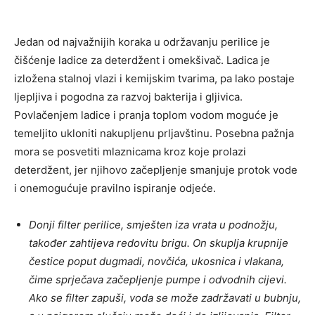
Jedan od najvažnijih koraka u održavanju perilice je
čišćenje ladice za deterdžent i omekšivač. Ladica je
izložena stalnoj vlazi i kemijskim tvarima, pa lako postaje
ljepljiva i pogodna za razvoj bakterija i gljivica.
Povlačenjem ladice i pranja toplom vodom moguće je
temeljito ukloniti nakupljenu prljavštinu. Posebna pažnja
mora se posvetiti mlaznicama kroz koje prolazi
deterdžent, jer njihovo začepljenje smanjuje protok vode
i onemogućuje pravilno ispiranje odjeće.
Donji filter perilice, smješten iza vrata u podnožju,
također zahtijeva redovitu brigu. On skuplja krupnije
čestice poput dugmadi, novčića, ukosnica i vlakana,
čime sprječava začepljenje pumpe i odvodnih cijevi.
Ako se filter zapuši, voda se može zadržavati u bubnju,