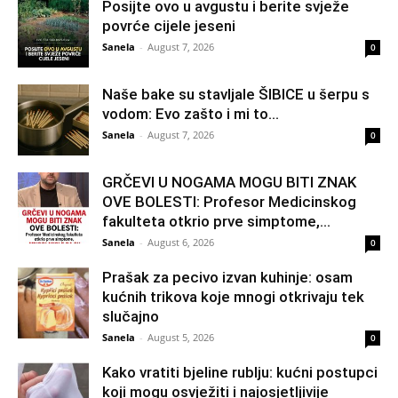
Posijte ovo u avgustu i berite svježe
povrće cijele jeseni
Sanela
-
August 7, 2026
0
Naše bake su stavljale ŠIBICE u šerpu s
vodom: Evo zašto i mi to...
Sanela
-
August 7, 2026
0
GRČEVI U NOGAMA MOGU BITI ZNAK
OVE BOLESTI: Profesor Medicinskog
fakulteta otkrio prve simptome,...
Sanela
-
August 6, 2026
0
Prašak za pecivo izvan kuhinje: osam
kućnih trikova koje mnogi otkrivaju tek
slučajno
Sanela
-
August 5, 2026
0
Kako vratiti bjeline rublju: kućni postupci
koji mogu osvježiti i najosjetljivije