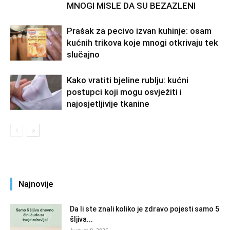
MNOGI MISLE DA SU BEZAZLENI
Prašak za pecivo izvan kuhinje: osam
kućnih trikova koje mnogi otkrivaju tek
slučajno
Kako vratiti bjeline rublju: kućni
postupci koji mogu osvježiti i
najosjetljivije tkanine
Najnovije
Da li ste znali koliko je zdravo pojesti samo 5
šljiva...