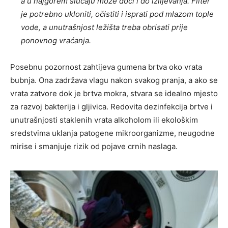
a u najgorem slučaju može doći i do izlijevanja. Filter
je potrebno ukloniti, očistiti i isprati pod mlazom tople
vode, a unutrašnjost ležišta treba obrisati prije
ponovnog vraćanja.
Posebnu pozornost zahtijeva gumena brtva oko vrata
bubnja. Ona zadržava vlagu nakon svakog pranja, a ako se
vrata zatvore dok je brtva mokra, stvara se idealno mjesto
za razvoj bakterija i gljivica. Redovita dezinfekcija brtve i
unutrašnjosti staklenih vrata alkoholom ili ekološkim
sredstvima uklanja patogene mikroorganizme, neugodne
mirise i smanjuje rizik od pojave crnih naslaga.