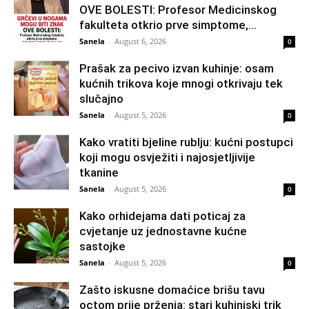
OVE BOLESTI: Profesor Medicinskog
fakulteta otkrio prve simptome,...
Sanela
-
August 6, 2026
0
Prašak za pecivo izvan kuhinje: osam
kućnih trikova koje mnogi otkrivaju tek
slučajno
Sanela
-
August 5, 2026
0
Kako vratiti bjeline rublju: kućni postupci
koji mogu osvježiti i najosjetljivije
tkanine
Sanela
-
August 5, 2026
0
Kako orhidejama dati poticaj za
cvjetanje uz jednostavne kućne
sastojke
Sanela
-
August 5, 2026
0
Zašto iskusne domaćice brišu tavu
octom prije prženja: stari kuhinjski trik