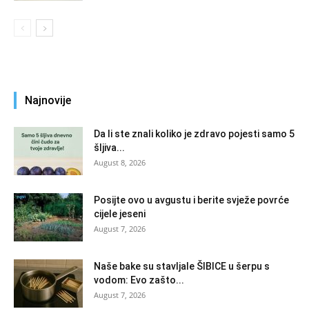
Najnovije
Da li ste znali koliko je zdravo pojesti samo 5
šljiva...
August 8, 2026
Posijte ovo u avgustu i berite svježe povrće
cijele jeseni
August 7, 2026
Naše bake su stavljale ŠIBICE u šerpu s
vodom: Evo zašto...
August 7, 2026