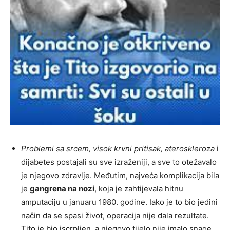
Problemi sa srcem, visok krvni pritisak, ateroskleroza
i
dijabetes postajali su sve izraženiji, a sve to otežavalo
je njegovo zdravlje. Međutim, najveća komplikacija bila
je
gangrena na nozi
, koja je zahtijevala hitnu
amputaciju u januaru 1980. godine. Iako je to bio jedini
način da se spasi život, operacija nije dala rezultate.
Tito je bio iscrpljen, a njegovo tijelo nije imalo snage