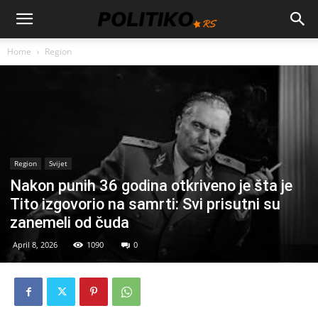
Home
Region
Region
Svijet
Nakon punih 36 godina otkriveno je šta je
Tito izgovorio na samrti: Svi prisutni su
zanemeli od čuda
April 8, 2026
1090
0