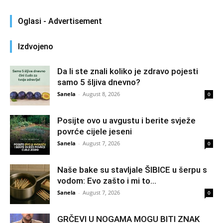
Oglasi - Advertisement
Izdvojeno
Da li ste znali koliko je zdravo pojesti
samo 5 šljiva dnevno?
Sanela
-
August 8, 2026
0
Posijte ovo u avgustu i berite svježe
povrće cijele jeseni
Sanela
-
August 7, 2026
0
Naše bake su stavljale ŠIBICE u šerpu s
vodom: Evo zašto i mi to...
Sanela
-
August 7, 2026
0
GRČEVI U NOGAMA MOGU BITI ZNAK