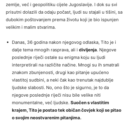
zemlje, već i geopolitiku cijele Jugoslavije. I dok su svi
prisutni dolazili da odaju počast, ljudi su stajali u tišini, sa
dubokim poštovanjem prema životu koji je bio ispunjen
velikim i malim stvarima.
Danas, 36 godina nakon njegovog odlaska, Tito je i
dalje tema mnogih rasprava, ali i
divljenja
. Njegove
poslednje riječi ostale su enigma koju su ljudi
interpretirali na različite načine. Mnogi su ih smatrali
znakom zbunjenosti, drugi kao pitanje upućeno
vlastitoj sudbini, a neki čak kao trenutak najdublje
ljudske slabosti. No, ono što je sigurno, je to da
njegove poslednje riječi nisu bile velike niti
monumentalne, već ljudske.
Suočen s vlastitim
krajem, Tito je postao tek običan čovjek koji se pitao
o svojim neostvarenim pitanjima.