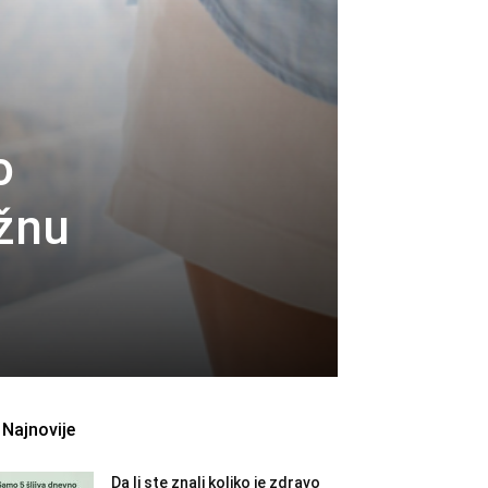
o
ažnu
Najnovije
Da li ste znali koliko je zdravo