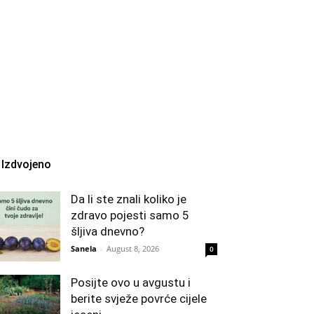
Izdvojeno
Da li ste znali koliko je
zdravo pojesti samo 5
šljiva dnevno?
Sanela
-
August 8, 2026
0
Posijte ovo u avgustu i
berite svježe povrće cijele