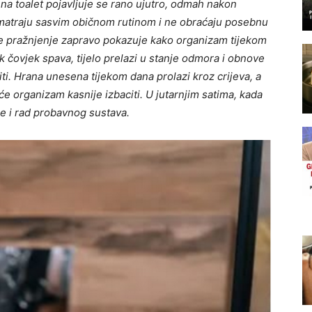
 na toalet pojavljuje se rano ujutro, odmah nakon
 smatraju sasvim običnom rutinom i ne obraćaju posebnu
rnje pražnjenje zapravo pokazuje kako organizam tijekom
 čovjek spava, tijelo prelazi u stanje odmora i obnove
iti. Hrana unesena tijekom dana prolazi kroz crijeva, a
će organizam kasnije izbaciti. U jutarnjim satima, kada
a se i rad probavnog sustava.