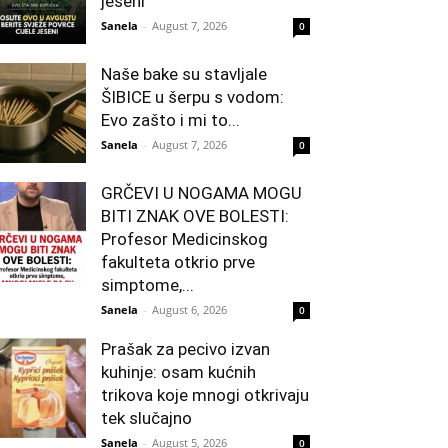
jeseni
Sanela
-
August 7, 2026
0
Naše bake su stavljale
ŠIBICE u šerpu s vodom:
Evo zašto i mi to...
Sanela
-
August 7, 2026
0
GRČEVI U NOGAMA MOGU
BITI ZNAK OVE BOLESTI:
Profesor Medicinskog
fakulteta otkrio prve
simptome,...
Sanela
-
August 6, 2026
0
Prašak za pecivo izvan
kuhinje: osam kućnih
trikova koje mnogi otkrivaju
tek slučajno
Sanela
-
August 5, 2026
0