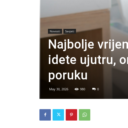
Novosti
Savjeti
Najbolje vrij
idete ujutru,
poruku
May 30, 2026
980
0