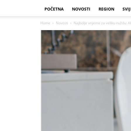
POČETNA
NOVOSTI
REGION
SVIJ
Home
Novosti
Najbolje vrijeme za veliku nuždu: A