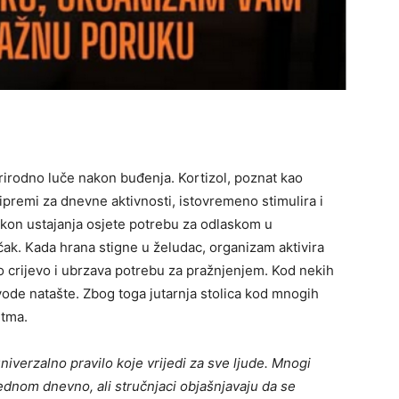
rirodno luče nakon buđenja. Kortizol, poznat kao
ipremi za dnevne aktivnosti, istovremeno stimulira i
nakon ustajanja osjete potrebu za odlaskom u
čak. Kada hrana stigne u želudac, organizam aktivira
o crijevo i ubrzava potrebu za pražnjenjem. Kod nekih
ša vode natašte. Zbog toga jutarnja stolica kod mnogih
itma.
univerzalno pravilo koje vrijedi za sve ljude. Mnogi
 jednom dnevno, ali stručnjaci objašnjavaju da se