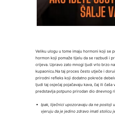
Veliku ulogu u tome imaju hormoni koji se p
hormon koji pomaže tijelu da se razbudi i pr
crijeva. Upravo zato mnogi ljudi vrlo brzo 
kupaonicu.Na taj proces često utječe i doru
prirodni refleks koji dodatno pokreće debel
ljudi taj osjećaj pojačavaju kava, čaj ili ča
predstavlja potpuno prirodan dio dnevnog r
Ipak, liječnici upozoravaju da ne postoji 
vjeruju da je jedino zdravo imati stolicu