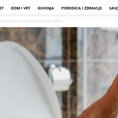
ET
DOM I VRT
KUHINJA
PORODICA I ZDRAVLJE
SAVJ
ko idete ujutru, organizam vam šalje važnu...