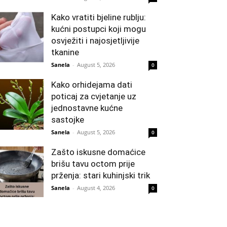
Kako vratiti bjeline rublju:
kućni postupci koji mogu
osvježiti i najosjetljivije
tkanine
Sanela
-
August 5, 2026
0
Kako orhidejama dati
poticaj za cvjetanje uz
jednostavne kućne
sastojke
Sanela
-
August 5, 2026
0
Zašto iskusne domaćice
brišu tavu octom prije
prženja: stari kuhinjski trik
Sanela
-
August 4, 2026
0