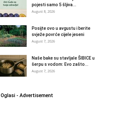
pojesti samo 5 šljiva...
August 8, 2026
Posijte ovo u avgustu i berite
svježe povrće cijele jeseni
August 7, 2026
Naše bake su stavljale ŠIBICE u
šerpu s vodom: Evo zašto...
August 7, 2026
Oglasi - Advertisement