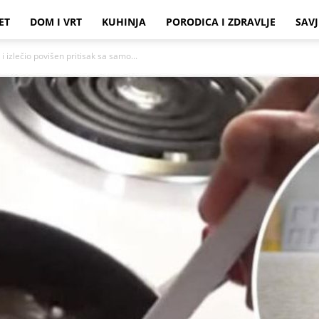
ET
DOM I VRT
KUHINJA
PORODICA I ZDRAVLJE
SAVJ
 i izlečio povišen pritisak sa samo...