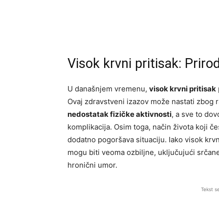
Visok krvni pritisak: Priro
U današnjem vremenu,
visok krvni pritisak
Ovaj zdravstveni izazov može nastati zbog ra
nedostatak fizičke aktivnosti
, a sve to do
komplikacija. Osim toga, način života koji 
dodatno pogoršava situaciju. Iako visok krvn
mogu biti veoma ozbiljne, uključujući srčan
hronični umor.
Tekst s