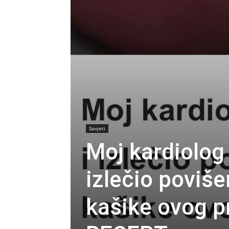
Savjeti
Moj kardiolog m
izlečio poviše
kašike ovog p