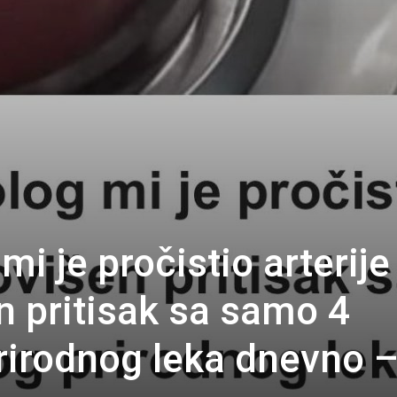
i je pročistio arterije 
n pritisak sa samo 4
rirodnog leka dnevno 