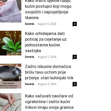
Kako vratiti bjeline rublju:
kućni postupci koji mogu
osvježiti i najosjetljivije
tkanine
Sanela
-
August 5, 2026
0
Kako orhidejama dati
poticaj za cvjetanje uz
jednostavne kućne
sastojke
Sanela
-
August 5, 2026
0
Zašto iskusne domaćice
brišu tavu octom prije
prženja: stari kuhinjski trik
Sanela
-
August 4, 2026
0
Kako sačuvati naočare od
ogrebotina i zašto kućni
trikovi imaju svoje granice