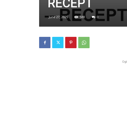
RECEPT
June 27, 2025
588
0
Ogl