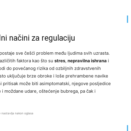
dni načini za regulaciju
postaje sve češći problem među ljudima svih uzrasta.
zličitih faktora kao što su
stres
,
nepravilna ishrana
i
vodi do povećanog rizika od ozbiljnih zdravstvenih
često uključuje brze obroke i loše prehrambene navike
i pritisak može biti asimptomatski, njegove posljedice
e i moždane udare, oštećenje bubrega, pa čak i
e nastavlja nakon oglasa