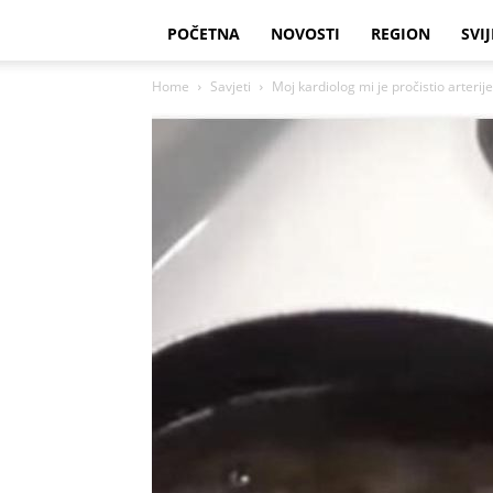
POČETNA
NOVOSTI
REGION
SVIJ
Home
Savjeti
Moj kardiolog mi je pročistio arterije