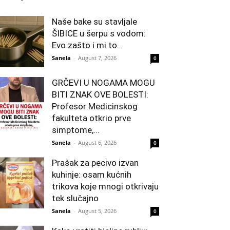
Naše bake su stavljale
ŠIBICE u šerpu s vodom:
Evo zašto i mi to...
Sanela
-
August 7, 2026
0
GRČEVI U NOGAMA MOGU
BITI ZNAK OVE BOLESTI:
Profesor Medicinskog
fakulteta otkrio prve
simptome,...
Sanela
-
August 6, 2026
0
Prašak za pecivo izvan
kuhinje: osam kućnih
trikova koje mnogi otkrivaju
tek slučajno
Sanela
-
August 5, 2026
0