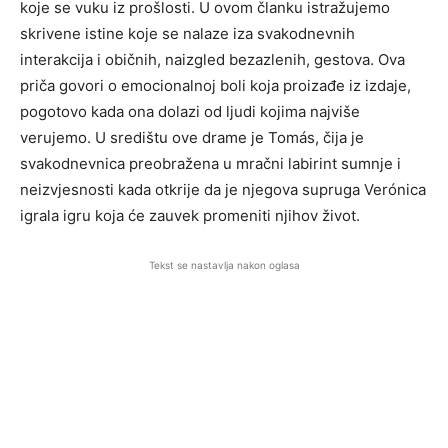
koje se vuku iz prošlosti. U ovom članku istražujemo
skrivene istine koje se nalaze iza svakodnevnih
interakcija i običnih, naizgled bezazlenih, gestova. Ova
priča govori o emocionalnoj boli koja proizađe iz izdaje,
pogotovo kada ona dolazi od ljudi kojima najviše
verujemo. U središtu ove drame je Tomás, čija je
svakodnevnica preobražena u mračni labirint sumnje i
neizvjesnosti kada otkrije da je njegova supruga Verónica
igrala igru koja će zauvek promeniti njihov život.
Tekst se nastavlja nakon oglasa