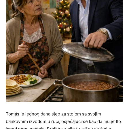
Tomás je jednog dana sjeo za stolom sa svojim
bankovnim izvodom u ruci, osjećajući se kao da mu je tlo
ispod nogu nestalo. Brojke su bile tu, ali su se činile