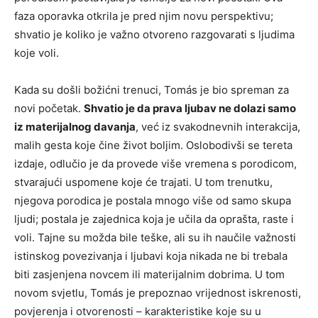
faza oporavka otkrila je pred njim novu perspektivu;
shvatio je koliko je važno otvoreno razgovarati s ljudima
koje voli.
Kada su došli božićni trenuci, Tomás je bio spreman za
novi početak.
Shvatio je da prava ljubav ne dolazi samo
iz materijalnog davanja
, već iz svakodnevnih interakcija,
malih gesta koje čine život boljim. Oslobodivši se tereta
izdaje, odlučio je da provede više vremena s porodicom,
stvarajući uspomene koje će trajati. U tom trenutku,
njegova porodica je postala mnogo više od samo skupa
ljudi; postala je zajednica koja je učila da oprašta, raste i
voli. Tajne su možda bile teške, ali su ih naučile važnosti
istinskog povezivanja i ljubavi koja nikada ne bi trebala
biti zasjenjena novcem ili materijalnim dobrima. U tom
novom svjetlu, Tomás je prepoznao vrijednost iskrenosti,
povjerenja i otvorenosti – karakteristike koje su u