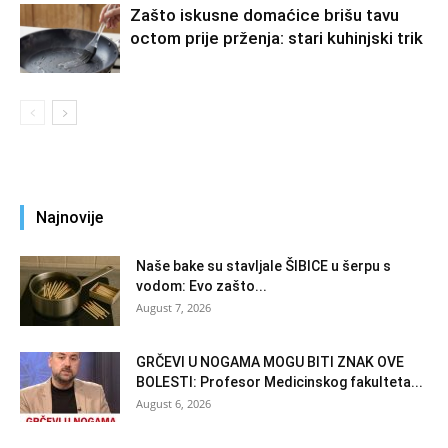
Zašto iskusne domaćice brišu tavu
octom prije prženja: stari kuhinjski trik
Najnovije
Naše bake su stavljale ŠIBICE u šerpu s
vodom: Evo zašto...
August 7, 2026
GRČEVI U NOGAMA MOGU BITI ZNAK OVE
BOLESTI: Profesor Medicinskog fakulteta...
August 6, 2026