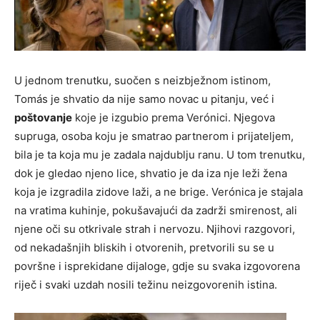
U jednom trenutku, suočen s neizbježnom istinom,
Tomás je shvatio da nije samo novac u pitanju, već i
poštovanje
koje je izgubio prema Verónici. Njegova
supruga, osoba koju je smatrao partnerom i prijateljem,
bila je ta koja mu je zadala najdublju ranu. U tom trenutku,
dok je gledao njeno lice, shvatio je da iza nje leži žena
koja je izgradila zidove laži, a ne brige. Verónica je stajala
na vratima kuhinje, pokušavajući da zadrži smirenost, ali
njene oči su otkrivale strah i nervozu. Njihovi razgovori,
od nekadašnjih bliskih i otvorenih, pretvorili su se u
površne i isprekidane dijaloge, gdje su svaka izgovorena
riječ i svaki uzdah nosili težinu neizgovorenih istina.