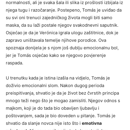
normalnosti, ali je svaka šala ili slika iz prošlosti izbijala iz
njega tugu i razočaranje. Postepeno, Tomás je uviđao da
su svi oni trenuci zajedničkog života mogli biti samo
maska, da su laži postale njegov svakodnevni saputnik.
Osjećao je da je Verónica igrala ulogu zaštitnice, dok je
zapravo uništavala temelje njihove porodice. Ova
spoznaja donijela je s njom još dublju emocionalnu bol,
jer je Tomás osjećao kako se njegovo povjerenje
raspada.
U trenutku kada je istina izašla na vidjelo, Tomás je
doživio emocionalni slom. Nakon dugog perioda
preispitivanja, shvatio je da je život bez čvrstih principa
mnogo teži nego što je mogao zamisliti. Njegov odnos s
majkom, koji je do tada bio obavijen ljubavlju i
poštovanjem, sada je bio doveden u pitanje. Tomás je
shvatio da slanje novca nije isto što i
emotivna