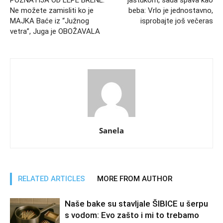
POZNATIJA OD LEPE BRENE:
jastukom, sada spava kao
Ne možete zamisliti ko je
beba: Vrlo je jednostavno,
MAJKA Baće iz “Južnog
isprobajte još večeras
vetra”, Juga je OBOŽAVALA
Sanela
RELATED ARTICLES
MORE FROM AUTHOR
Naše bake su stavljale ŠIBICE u šerpu
s vodom: Evo zašto i mi to trebamo