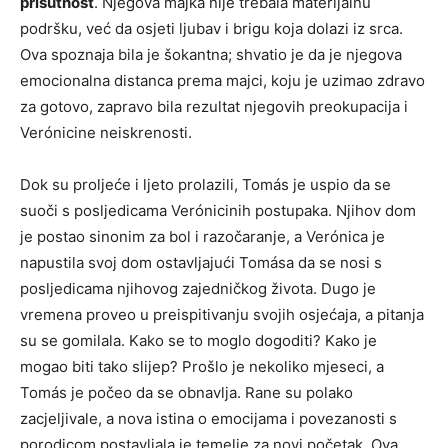
prisutnost
. Njegova majka nije trebala materijalnu
podršku, već da osjeti ljubav i brigu koja dolazi iz srca.
Ova spoznaja bila je šokantna; shvatio je da je njegova
emocionalna distanca prema majci, koju je uzimao zdravo
za gotovo, zapravo bila rezultat njegovih preokupacija i
Verónicine neiskrenosti.
Dok su proljeće i ljeto prolazili, Tomás je uspio da se
suoči s posljedicama Verónicinih postupaka. Njihov dom
je postao sinonim za bol i razočaranje, a Verónica je
napustila svoj dom ostavljajući Tomása da se nosi s
posljedicama njihovog zajedničkog života. Dugo je
vremena proveo u preispitivanju svojih osjećaja, a pitanja
su se gomilala. Kako se to moglo dogoditi? Kako je
mogao biti tako slijep? Prošlo je nekoliko mjeseci, a
Tomás je počeo da se obnavlja. Rane su polako
zacjeljivale, a nova istina o emocijama i povezanosti s
porodicom postavljala je temelje za novi početak. Ova