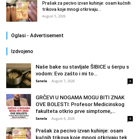
Prašak za pecivo izvan kuhinje: osam kućnih
trikova koje mnogi otkrivaju...
August 5, 2026
Oglasi - Advertisement
Izdvojeno
Naše bake su stavljale ŠIBICE u šerpu s
vodom: Evo zašto i mi to...
Sanela
-
August 7, 2026
0
GRČEVI U NOGAMA MOGU BITI ZNAK
OVE BOLESTI: Profesor Medicinskog
fakulteta otkrio prve simptome,...
Sanela
-
August 6, 2026
0
Prašak za pecivo izvan kuhinje: osam
kućnih trikova koje mnogi otkrivaju tek