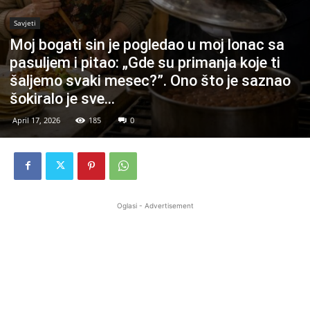
Savjeti
Moj bogati sin je pogledao u moj lonac sa
pasuljem i pitao: „Gde su primanja koje ti
šaljemo svaki mesec?”. Ono što je saznao
šokiralo je sve…
April 17, 2026
185
0
Oglasi - Advertisement