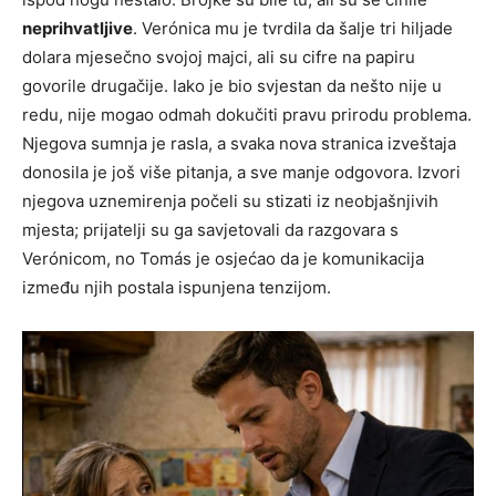
neprihvatljive
. Verónica mu je tvrdila da šalje tri hiljade
dolara mjesečno svojoj majci, ali su cifre na papiru
govorile drugačije. Iako je bio svjestan da nešto nije u
redu, nije mogao odmah dokučiti pravu prirodu problema.
Njegova sumnja je rasla, a svaka nova stranica izveštaja
donosila je još više pitanja, a sve manje odgovora. Izvori
njegova uznemirenja počeli su stizati iz neobjašnjivih
mjesta; prijatelji su ga savjetovali da razgovara s
Verónicom, no Tomás je osjećao da je komunikacija
između njih postala ispunjena tenzijom.