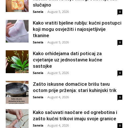
slučajno
Sanela
-
August 5, 2026
0
Kako vratiti bjeline rublju: kućni postupci
koji mogu osvježiti i najosjetljivije
tkanine
Sanela
-
August 5, 2026
0
Kako orhidejama dati poticaj za
cvjetanje uz jednostavne kućne
sastojke
Sanela
-
August 5, 2026
0
Zašto iskusne domaćice brišu tavu
octom prije prženja: stari kuhinjski trik
Sanela
-
August 4, 2026
0
Kako sačuvati naočare od ogrebotina i
zašto kućni trikovi imaju svoje granice
Sanela
-
August 4, 2026
0