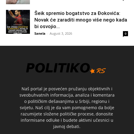
Šeik spremio bogatstvo za Đokovića:
Novak će zaraditi mnogo više nego kada
bi osvojio...
Sanela
-
August 3, 2026
0
Naš portal je posvećen pružanju objektivnih i
sveobuhvatnih informacija, analiza i komentara
o političkim dešavanjima u Srbiji, regionu i
svijetu. Naš cilj je da vam pomognemo da bolje
razumijete složene političke procese, donosite
informisane odluke i budete aktivni učesnici u
javnoj debati.