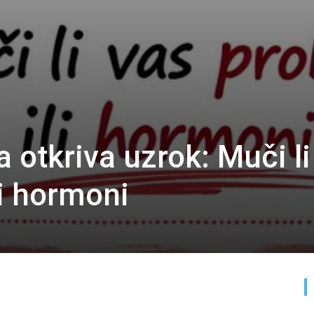
a otkriva uzrok: Muči li
li hormoni