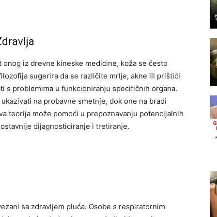
Zdravlja
 onog iz drevne kineske medicine, koža se često
ozofija sugerira da se različite mrlje, akne ili prištići
i s problemima u funkcioniranju specifičnih organa.
 ukazivati na probavne smetnje, dok one na bradi
va teorija može pomoći u prepoznavanju potencijalnih
avnije dijagnosticiranje i tretiranje.
ovezani sa zdravljem pluća. Osobe s respiratornim