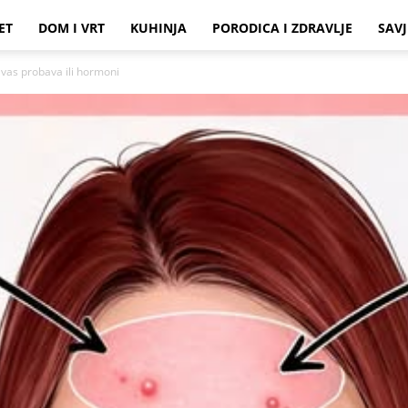
ET
DOM I VRT
KUHINJA
PORODICA I ZDRAVLJE
SAVJ
i vas probava ili hormoni