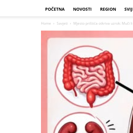
POČETNA
NOVOSTI
REGION
SVIJ
Home
Savjeti
Mjesto prištića otkriva uzrok: Muči l