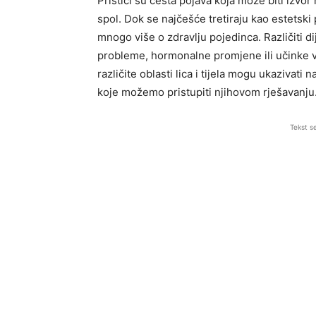
Prištići su česta pojava koja može biti izvo
spol. Dok se najčešće tretiraju kao estetsk
mnogo više o zdravlju pojedinca. Različiti di
probleme, hormonalne promjene ili učinke va
različite oblasti lica i tijela mogu ukazivat
koje možemo pristupiti njihovom rješavanju
Tekst s