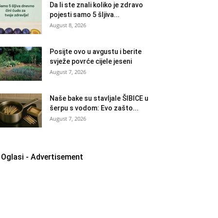
Da li ste znali koliko je zdravo
pojesti samo 5 šljiva...
August 8, 2026
Posijte ovo u avgustu i berite
svježe povrće cijele jeseni
August 7, 2026
Naše bake su stavljale ŠIBICE u
šerpu s vodom: Evo zašto...
August 7, 2026
Oglasi - Advertisement