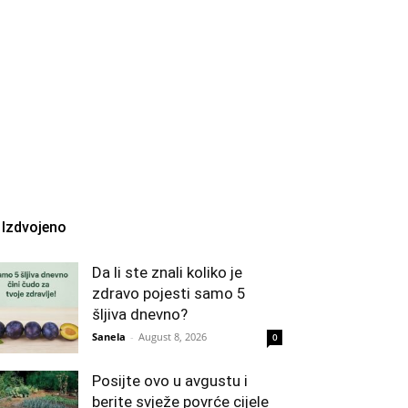
Izdvojeno
Da li ste znali koliko je
zdravo pojesti samo 5
šljiva dnevno?
Sanela
-
August 8, 2026
0
Posijte ovo u avgustu i
berite svježe povrće cijele