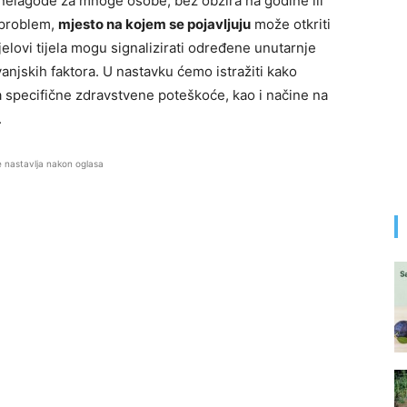
r nelagode za mnoge osobe, bez obzira na godine ili
i problem,
mjesto na kojem se pojavljuju
može otkriti
jelovi tijela mogu signalizirati određene unutarnje
njskih faktora. U nastavku ćemo istražiti kako
i na specifične zdravstvene poteškoće, kao i načine na
.
e nastavlja nakon oglasa