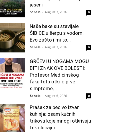
jeseni
Sanela
-
August 7, 2026
0
Naše bake su stavljale
ŠIBICE u šerpu s vodom:
Evo zašto i mi to...
Sanela
-
August 7, 2026
0
GRČEVI U NOGAMA MOGU
BITI ZNAK OVE BOLESTI:
Profesor Medicinskog
fakulteta otkrio prve
simptome,...
Sanela
-
August 6, 2026
0
Prašak za pecivo izvan
kuhinje: osam kućnih
trikova koje mnogi otkrivaju
tek slučajno