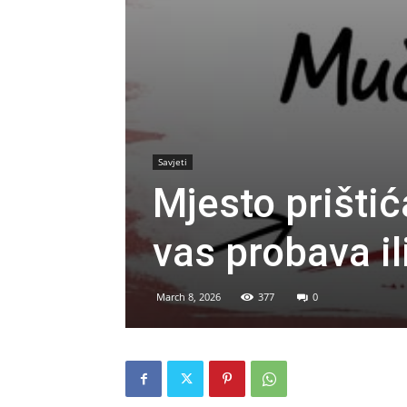
Savjeti
Mjesto prištić
vas probava i
March 8, 2026
377
0