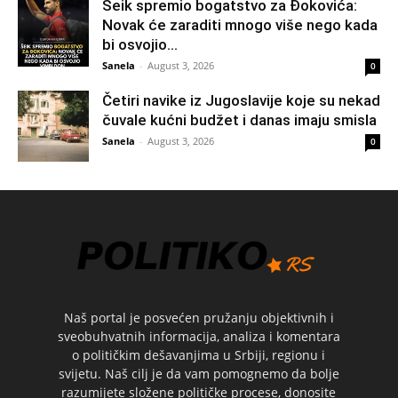
Šeik spremio bogatstvo za Đokovića:
Novak će zaraditi mnogo više nego kada
bi osvojio...
Sanela
-
August 3, 2026
0
Četiri navike iz Jugoslavije koje su nekad
čuvale kućni budžet i danas imaju smisla
Sanela
-
August 3, 2026
0
Naš portal je posvećen pružanju objektivnih i
sveobuhvatnih informacija, analiza i komentara
o političkim dešavanjima u Srbiji, regionu i
svijetu. Naš cilj je da vam pomognemo da bolje
razumijete složene političke procese, donosite