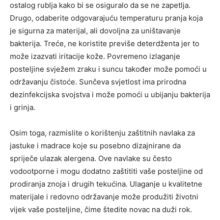
ostalog rublja kako bi se osiguralo da se ne zapetlja.
Drugo, odaberite odgovarajuću temperaturu pranja koja
je sigurna za materijal, ali dovoljna za uništavanje
bakterija.
Treće, ne koristite previše deterdženta jer to
može izazvati iritacije kože. Povremeno izlaganje
posteljine svježem zraku i suncu također može pomoći u
održavanju čistoće. Sunčeva svjetlost ima prirodna
dezinfekcijska svojstva i može pomoći u ubijanju bakterija
i grinja.
Osim toga, razmislite o korištenju zaštitnih navlaka za
jastuke i madrace koje su posebno dizajnirane da
spriječe ulazak alergena. Ove navlake su često
vodootporne i mogu dodatno zaštititi vaše posteljine od
prodiranja znoja i drugih tekućina. Ulaganje u kvalitetne
materijale i redovno održavanje može produžiti životni
vijek vaše posteljine, čime štedite novac na duži rok.