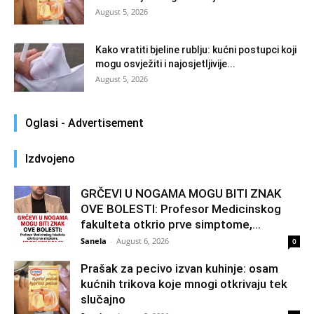
August 5, 2026
Kako vratiti bjeline rublju: kućni postupci koji
mogu osvježiti i najosjetljivije...
August 5, 2026
Oglasi - Advertisement
Izdvojeno
GRČEVI U NOGAMA MOGU BITI ZNAK
OVE BOLESTI: Profesor Medicinskog
fakulteta otkrio prve simptome,...
Sanela
-
August 6, 2026
0
Prašak za pecivo izvan kuhinje: osam
kućnih trikova koje mnogi otkrivaju tek
slučajno