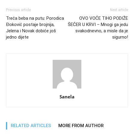
Previous article
Next article
Treća beba na putu: Porodica
OVO VOĆE TIHO PODIŽE
Đoković postaje brojnija,
ŠEĆER U KRVI – Mnogi ga jedu
Jelena i Novak dobiće još
svakodnevno, a misle da je
jedno dijete
sigurno!
Sanela
RELATED ARTICLES
MORE FROM AUTHOR