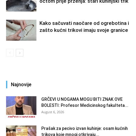
octom prije prženja: stari kuhinjski trik
Kako sačuvati naočare od ogrebotina i
zašto kućni trikovi imaju svoje granice
Najnovije
GRČEVI U NOGAMA MOGU BITI ZNAK OVE
BOLESTI: Profesor Medicinskog fakulteta...
August 6, 2026
Prašak za pecivo izvan kuhinje: osam kućnih
trikova koje mnogi otkrivaju...