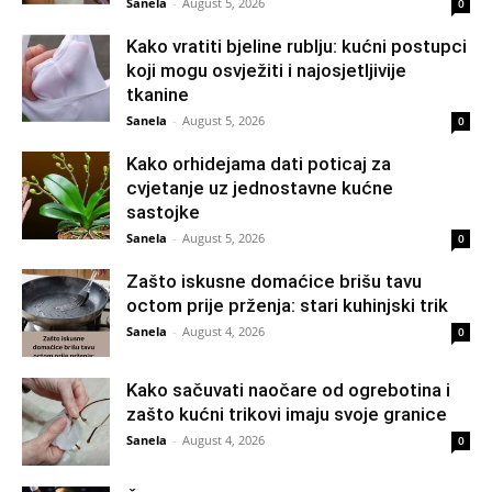
Sanela
-
August 5, 2026
0
Kako vratiti bjeline rublju: kućni postupci
koji mogu osvježiti i najosjetljivije
tkanine
Sanela
-
August 5, 2026
0
Kako orhidejama dati poticaj za
cvjetanje uz jednostavne kućne
sastojke
Sanela
-
August 5, 2026
0
Zašto iskusne domaćice brišu tavu
octom prije prženja: stari kuhinjski trik
Sanela
-
August 4, 2026
0
Kako sačuvati naočare od ogrebotina i
zašto kućni trikovi imaju svoje granice
Sanela
-
August 4, 2026
0