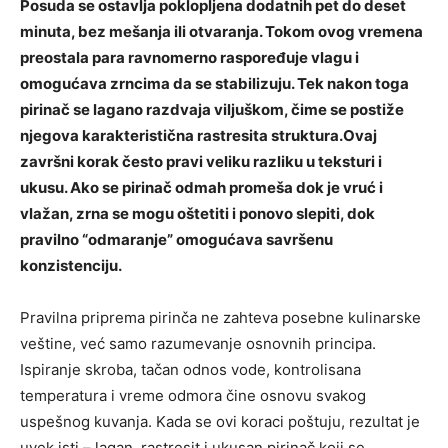
Posuda se ostavlja poklopljena dodatnih pet do deset
minuta, bez mešanja ili otvaranja. Tokom ovog vremena
preostala para ravnomerno raspoređuje vlagu i
omogućava zrncima da se stabilizuju. Tek nakon toga
pirinač se lagano razdvaja viljuškom, čime se postiže
njegova karakteristična rastresita struktura.Ovaj
završni korak često pravi veliku razliku u teksturi i
ukusu. Ako se pirinač odmah promeša dok je vruć i
vlažan, zrna se mogu oštetiti i ponovo slepiti, dok
pravilno “odmaranje” omogućava savršenu
konzistenciju.
Pravilna priprema pirinča ne zahteva posebne kulinarske
veštine, već samo razumevanje osnovnih principa.
Ispiranje skroba, tačan odnos vode, kontrolisana
temperatura i vreme odmora čine osnovu svakog
uspešnog kuvanja. Kada se ovi koraci poštuju, rezultat je
uvek isti – lagan, rastresit i ukusan pirinač koji se