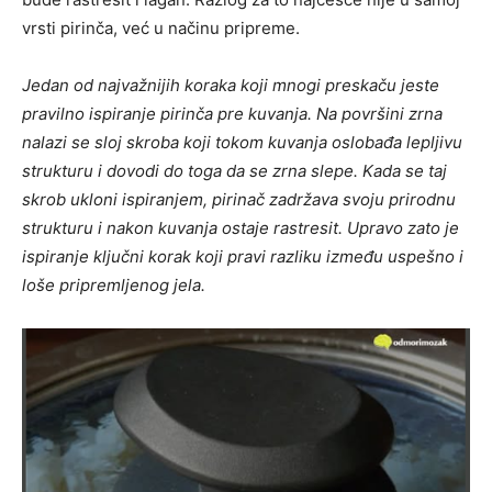
vrsti pirinča, već u načinu pripreme.
Jedan od najvažnijih koraka koji mnogi preskaču jeste
pravilno ispiranje pirinča pre kuvanja. Na površini zrna
nalazi se sloj skroba koji tokom kuvanja oslobađa lepljivu
strukturu i dovodi do toga da se zrna slepe. Kada se taj
skrob ukloni ispiranjem, pirinač zadržava svoju prirodnu
strukturu i nakon kuvanja ostaje rastresit. Upravo zato je
ispiranje ključni korak koji pravi razliku između uspešno i
loše pripremljenog jela.