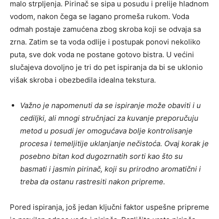
malo strpljenja. Pirinač se sipa u posudu i prelije hladnom
vodom, nakon čega se lagano promeša rukom. Voda
odmah postaje zamućena zbog skroba koji se odvaja sa
zrna. Zatim se ta voda odlije i postupak ponovi nekoliko
puta, sve dok voda ne postane gotovo bistra. U većini
slučajeva dovoljno je tri do pet ispiranja da bi se uklonio
višak skroba i obezbedila idealna tekstura.
Važno je napomenuti da se ispiranje može obaviti i u
cediljki, ali mnogi stručnjaci za kuvanje preporučuju
metod u posudi jer omogućava bolje kontrolisanje
procesa i temeljitije uklanjanje nečistoća. Ovaj korak je
posebno bitan kod dugozrnatih sorti kao što su
basmati i jasmin pirinač, koji su prirodno aromatični i
treba da ostanu rastresiti nakon pripreme.
Pored ispiranja, još jedan ključni faktor uspešne pripreme