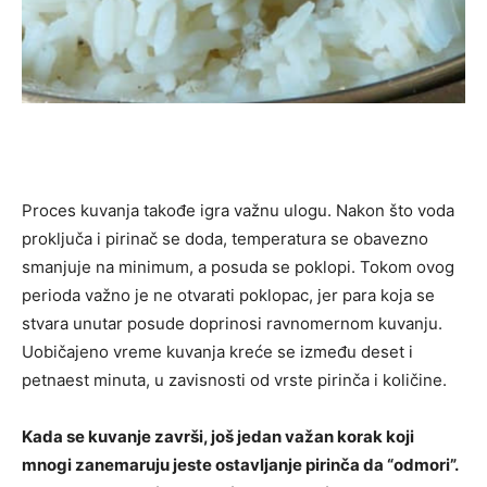
Proces kuvanja takođe igra važnu ulogu. Nakon što voda
proključa i pirinač se doda, temperatura se obavezno
smanjuje na minimum, a posuda se poklopi. Tokom ovog
perioda važno je ne otvarati poklopac, jer para koja se
stvara unutar posude doprinosi ravnomernom kuvanju.
Uobičajeno vreme kuvanja kreće se između deset i
petnaest minuta, u zavisnosti od vrste pirinča i količine.
Kada se kuvanje završi, još jedan važan korak koji
mnogi zanemaruju jeste ostavljanje pirinča da “odmori”.