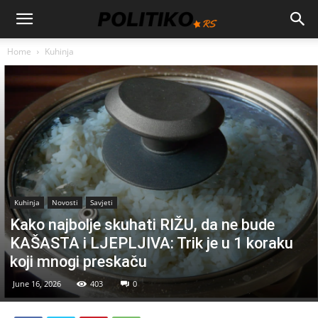
Home
Kuhinja
Kuhinja
Novosti
Savjeti
Kako najbolje skuhati RIŽU, da ne bude
KAŠASTA i LJEPLJIVA: Trik je u 1 koraku
koji mnogi preskaču
June 16, 2026
403
0