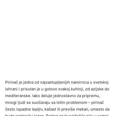
Pirinač je jedna od najzastupljenijih namirnica u svetskoj
ishrani i prisutan je u gotovo svakoj kuhinji, od azijske do
mediteranske. Iako deluje jednostavno za pripremu,
mnogi ljudi se suočavaju sa istim problemom – pirinač
često ispadne lepljiv, kašast ili previše mekan, umesto da
bude rastresit i lagan. Razlog za to najčešće nije u samoj