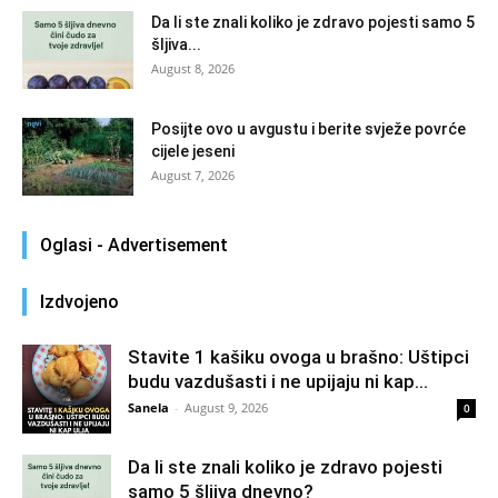
Da li ste znali koliko je zdravo pojesti samo 5
šljiva...
August 8, 2026
Posijte ovo u avgustu i berite svježe povrće
cijele jeseni
August 7, 2026
Oglasi - Advertisement
Izdvojeno
Stavite 1 kašiku ovoga u brašno: Uštipci
budu vazdušasti i ne upijaju ni kap...
Sanela
-
August 9, 2026
0
Da li ste znali koliko je zdravo pojesti
samo 5 šljiva dnevno?