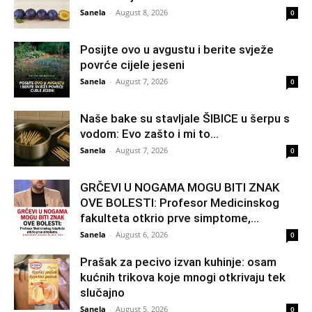
Sanela
-
August 8, 2026
0
Posijte ovo u avgustu i berite svježe
povrće cijele jeseni
Sanela
-
August 7, 2026
0
Naše bake su stavljale ŠIBICE u šerpu s
vodom: Evo zašto i mi to...
Sanela
-
August 7, 2026
0
GRČEVI U NOGAMA MOGU BITI ZNAK
OVE BOLESTI: Profesor Medicinskog
fakulteta otkrio prve simptome,...
Sanela
-
August 6, 2026
0
Prašak za pecivo izvan kuhinje: osam
kućnih trikova koje mnogi otkrivaju tek
slučajno
Sanela
-
August 5, 2026
0