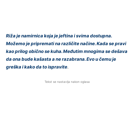
Riža je namirnica koja je jeftina i svima dostupna.
Možemo je pripremati na različite načine. Kada se pravi
kao prilog obično se kuha. Međutim mnogima se dešava
da ona bude kašasta a ne razabrana. Evo u čemu je
greška i kako da to ispravite
.
Tekst se nastavlja nakon oglasa