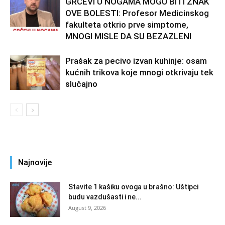
GRČEVI U NOGAMA MOGU BITI ZNAK
OVE BOLESTI: Profesor Medicinskog
fakulteta otkrio prve simptome,
MNOGI MISLE DA SU BEZAZLENI
Prašak za pecivo izvan kuhinje: osam
kućnih trikova koje mnogi otkrivaju tek
slučajno
Najnovije
Stavite 1 kašiku ovoga u brašno: Uštipci
budu vazdušasti i ne...
August 9, 2026