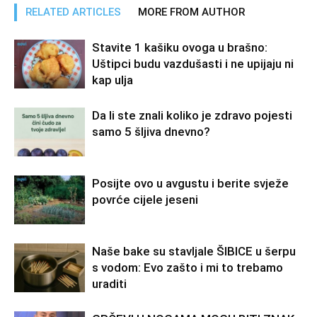
RELATED ARTICLES
MORE FROM AUTHOR
Stavite 1 kašiku ovoga u brašno:
Uštipci budu vazdušasti i ne upijaju ni
kap ulja
Da li ste znali koliko je zdravo pojesti
samo 5 šljiva dnevno?
Posijte ovo u avgustu i berite svježe
povrće cijele jeseni
Naše bake su stavljale ŠIBICE u šerpu
s vodom: Evo zašto i mi to trebamo
uraditi