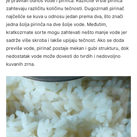
je pravilan odnos vode i pirinča. Različite vrste pirinča
zahtevaju različitu količinu tečnosti. Dugozrnati pirinač
najčešće se kuva u odnosu jedan prema dva, što znači
jedna šolja pirinča na dve šolje vode. Međutim,
kratkozrnate sorte mogu zahtevati nešto manje vode jer
sadrže više skroba i lakše upijaju tečnost. Ako se doda
previše vode, pirinač postaje mekan i gubi strukturu, dok
nedostatak vode može dovesti do tvrdih i nedovoljno
kuvanih zrna.