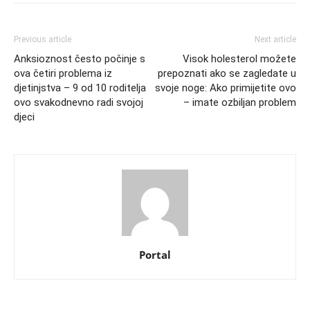
Previous article
Next article
Anksioznost često počinje s
Visok holesterol možete
ova četiri problema iz
prepoznati ako se zagledate u
djetinjstva – 9 od 10 roditelja
svoje noge: Ako primijetite ovo
ovo svakodnevno radi svojoj
– imate ozbiljan problem
djeci
Portal