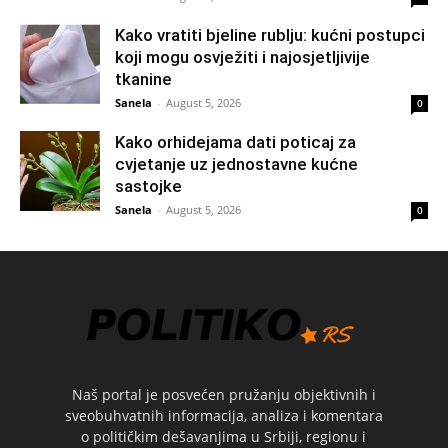
Kako vratiti bjeline rublju: kućni postupci
koji mogu osvježiti i najosjetljivije
tkanine
Sanela
-
August 5, 2026
0
Kako orhidejama dati poticaj za
cvjetanje uz jednostavne kućne
sastojke
Sanela
-
August 5, 2026
0
Naš portal je posvećen pružanju objektivnih i
sveobuhvatnih informacija, analiza i komentara
o političkim dešavanjima u Srbiji, regionu i