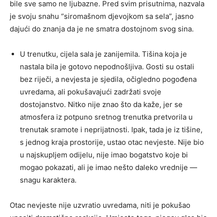
bile sve samo ne ljubazne. Pred svim prisutnima, nazvala
je svoju snahu “siromašnom djevojkom sa sela”, jasno
dajući do znanja da je ne smatra dostojnom svog sina.
U trenutku, cijela sala je zanijemila. Tišina koja je
nastala bila je gotovo nepodnošljiva. Gosti su ostali
bez riječi, a nevjesta je sjedila, očigledno pogođena
uvredama, ali pokušavajući zadržati svoje
dostojanstvo. Nitko nije znao što da kaže, jer se
atmosfera iz potpuno sretnog trenutka pretvorila u
trenutak sramote i neprijatnosti. Ipak, tada je iz tišine,
s jednog kraja prostorije, ustao otac nevjeste. Nije bio
u najskupljem odijelu, nije imao bogatstvo koje bi
mogao pokazati, ali je imao nešto daleko vrednije —
snagu karaktera.
Otac nevjeste nije uzvratio uvredama, niti je pokušao