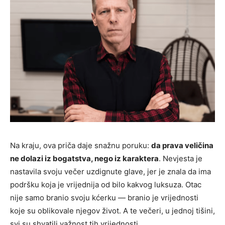
Na kraju, ova priča daje snažnu poruku:
da prava veličina
ne dolazi iz bogatstva, nego iz karaktera
. Nevjesta je
nastavila svoju večer uzdignute glave, jer je znala da ima
podršku koja je vrijednija od bilo kakvog luksuza. Otac
nije samo branio svoju kćerku — branio je vrijednosti
koje su oblikovale njegov život. A te večeri, u jednoj tišini,
svi su shvatili važnost tih vrijednosti.