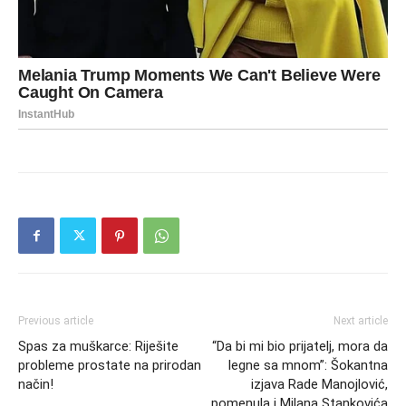
Previous article
Next article
Spas za muškarce: Riješite
“Da bi mi bio prijatelj, mora da
probleme prostate na prirodan
legne sa mnom”: Šokantna
način!
izjava Rade Manojlović,
pomenula i Milana Stankovića