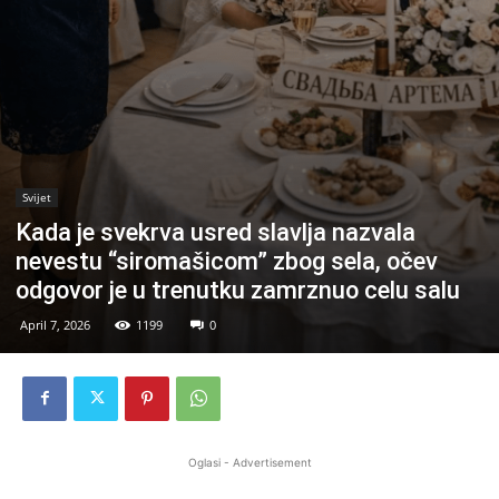
Svijet
Kada je svekrva usred slavlja nazvala
nevestu “siromašicom” zbog sela, očev
odgovor je u trenutku zamrznuo celu salu
April 7, 2026
1199
0
Oglasi - Advertisement