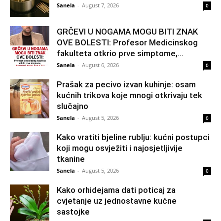
Sanela
-
August 7, 2026
0
GRČEVI U NOGAMA MOGU BITI ZNAK
OVE BOLESTI: Profesor Medicinskog
fakulteta otkrio prve simptome,...
Sanela
-
August 6, 2026
0
Prašak za pecivo izvan kuhinje: osam
kućnih trikova koje mnogi otkrivaju tek
slučajno
Sanela
-
August 5, 2026
0
Kako vratiti bjeline rublju: kućni postupci
koji mogu osvježiti i najosjetljivije
tkanine
Sanela
-
August 5, 2026
0
Kako orhidejama dati poticaj za
cvjetanje uz jednostavne kućne
sastojke