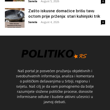
Sanela
-
August 5, 2026
0
Zašto iskusne domaćice brišu tavu
octom prije prženja: stari kuhinjski trik
Sanela
-
August 4, 2026
0
Naš portal je posvećen pružanju objektivnih i
sveobuhvatnih informacija, analiza i komentara
o političkim dešavanjima u Srbiji, regionu i
svijetu. Naš cilj je da vam pomognemo da bolje
razumijete složene političke procese, donosite
informisane odluke i budete aktivni učesnici u
javnoj debati.