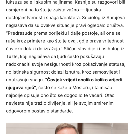
luksuzu sale i skupim haljinama. Kasnije su razgovori bili
usmjereni na to što je zaista važno — ljudska
dostojanstvenost i snaga karaktera. Sociolog iz Sarajeva
naglašava da su ovakve situacije pravi ogledalo društva.
“Predrasude prema porijeklu i dalje postoje, ali one se
ruše kroz primjere kao što je ovaj, gdje prava vrijednost
čovjeka dolazi do izražaja.” Sličan stav dijeli i psiholog iz
Tuzle, koji naglašava da ljudi često pokušavaju
nadoknaditi svoje nesigurnosti kroz pokazivanje statusa,
no istinska sigurnost dolazi iznutra, kroz samosvijest i
unutrašnju snagu.
“Čovjek vrijedi onoliko koliko vrijedi
njegova riječ”
, često se kaže u Mostaru, i ta misao
najbolje opisuje ono što se dogodilo te večeri. Otac
nevjeste nije tražio divljenje, ali je svojim smirenim
odgovorom postavio standarde.