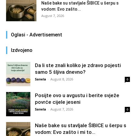
Naše bake su stavljale ŠIBICE u šerpu s
vodom: Evo zašto...
August 7, 2026
Oglasi - Advertisement
Izdvojeno
Da li ste znali koliko je zdravo pojesti
samo 5 šljiva dnevno?
Sanela
-
August 8, 2026
0
Posijte ovo u avgustu i berite svježe
povrće cijele jeseni
Sanela
-
August 7, 2026
0
Naše bake su stavljale ŠIBICE u šerpu s
vodom: Evo zašto i mi to...