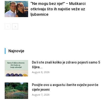
“Ne mogu bez nje!” – Muškarci
otkrivaju što ih najviše veže uz
ljubavnice
Najnovije
Da li ste znali koliko je zdravo pojesti samo 5
šljiva...
August 8, 2026
Posijte ovo u avgustu i berite svježe povrće
cijele jeseni
August 7, 2026