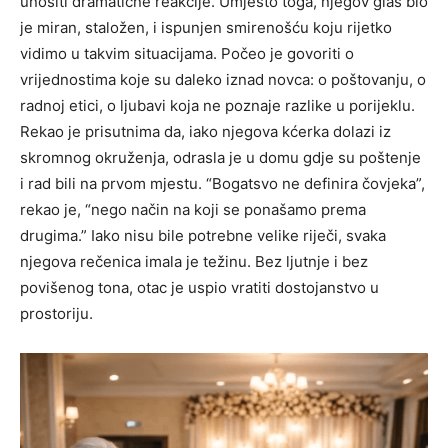
unositi dramatične reakcije. Umjesto toga, njegov glas bio
je miran, staložen, i ispunjen smirenošću koju rijetko
vidimo u takvim situacijama. Počeo je govoriti o
vrijednostima koje su daleko iznad novca: o poštovanju, o
radnoj etici, o ljubavi koja ne poznaje razlike u porijeklu.
Rekao je prisutnima da, iako njegova kćerka dolazi iz
skromnog okruženja, odrasla je u domu gdje su poštenje
i rad bili na prvom mjestu. “Bogatsvo ne definira čovjeka”,
rekao je, “nego način na koji se ponašamo prema
drugima.” Iako nisu bile potrebne velike riječi, svaka
njegova rečenica imala je težinu. Bez ljutnje i bez
povišenog tona, otac je uspio vratiti dostojanstvo u
prostoriju.