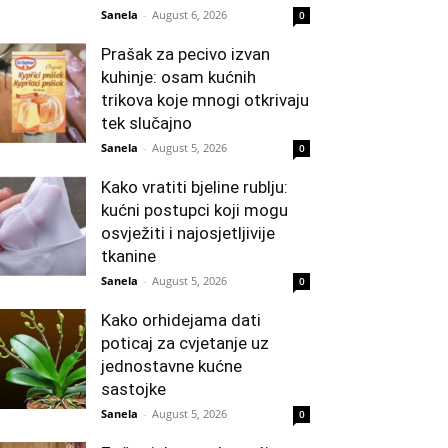
Sanela
-
August 6, 2026
0
Prašak za pecivo izvan
kuhinje: osam kućnih
trikova koje mnogi otkrivaju
tek slučajno
Sanela
-
August 5, 2026
0
Kako vratiti bjeline rublju:
kućni postupci koji mogu
osvježiti i najosjetljivije
tkanine
Sanela
-
August 5, 2026
0
Kako orhidejama dati
poticaj za cvjetanje uz
jednostavne kućne
sastojke
Sanela
-
August 5, 2026
0