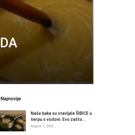
 DA
Najnovije
Naše bake su stavljale ŠIBICE u
šerpu s vodom: Evo zašto...
August 7, 2026