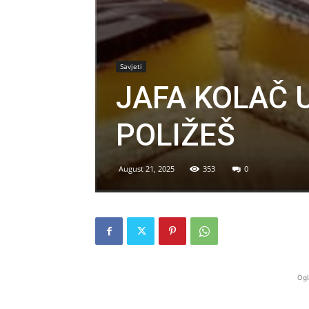
Savjeti
JAFA KOLAČ 
POLIŽEŠ
August 21, 2025
353
0
Ogl