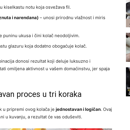
 kiselkastu notu koja osvežava fil.
znuta i narendana)
– unosi prirodnu vlažnost i miris
je puninu ukusa i čini kolač neodoljivim.
mastu glazuru koja dodatno obogaćuje kolač.
inacija donosi rezultat koji deluje luksuzno i
ati omiljena aktivnost u vašem domaćinstvu, jer spaja
van proces u tri koraka
ak u pripremi ovog kolača je
jednostavan i logičan
. Ovaj
ni u kuvanju, a rezultat će vas oduševiti.