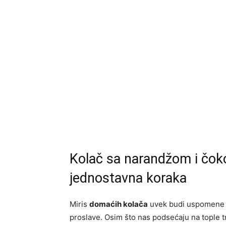
Kolač sa narandžom i čok
jednostavna koraka
Miris
domaćih kolača
uvek budi uspomene n
proslave. Osim što nas podsećaju na tople t