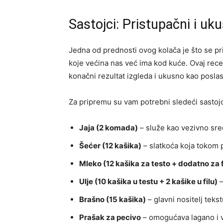
Sastojci: Pristupačni i uku
Jedna od prednosti ovog kolača je što se p
koje većina nas već ima kod kuće. Ovaj rece
konačni rezultat izgleda i ukusno kao poslas
Za pripremu su vam potrebni sledeći sastojc
Jaja (2 komada)
– služe kao vezivno sred
Šećer (12 kašika)
– slatkoća koja tokom 
Mleko (12 kašika za testo + dodatno za fi
Ulje (10 kašika u testu + 2 kašike u filu)
–
Brašno (15 kašika)
– glavni nositelj teks
Prašak za pecivo
– omogućava lagano i va