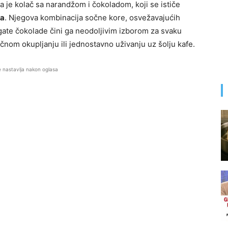
 je kolač sa narandžom i čokoladom, koji se ističe
sa
. Njegova kombinacija sočne kore, osvežavajućih
ogate čokolade čini ga neodoljivim izborom za svaku
čnom okupljanju ili jednostavno uživanju uz šolju kafe.
e nastavlja nakon oglasa