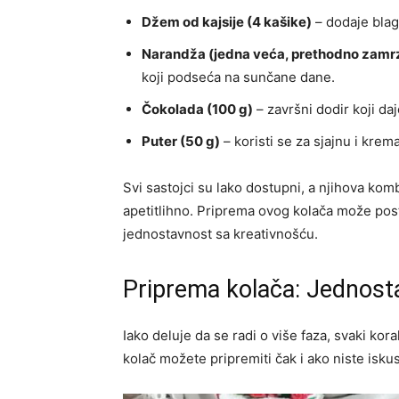
Džem od kajsije (4 kašike)
– dodaje blagu
Narandža (jedna veća, prethodno zamr
koji podseća na sunčane dane.
Čokolada (100 g)
– završni dodir koji da
Puter (50 g)
– koristi se za sjajnu i kre
Svi sastojci su lako dostupni, a njihova komb
apetitlihno. Priprema ovog kolača može post
jednostavnost sa kreativnošću.
Priprema kolača: Jednosta
Iako deluje da se radi o više faza, svaki kor
kolač možete pripremiti čak i ako niste iskus