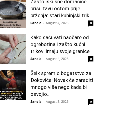
Zašto iskusne domaćice
brišu tavu octom prije
prženja: stari kuhinjski trik
Sanela
-
August 4, 2026
0
Kako sačuvati naočare od
ogrebotina i zašto kućni
trikovi imaju svoje granice
Sanela
-
August 4, 2026
0
Šeik spremio bogatstvo za
Đokovića: Novak će zaraditi
mnogo više nego kada bi
osvojio...
Sanela
-
August 3, 2026
0