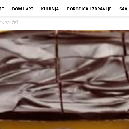
ET
DOM I VRT
KUHINJA
PORODICA I ZDRAVLJE
SAVJ
DA POLIŽEŠ