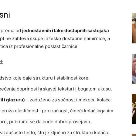
sni
riprema od
jednostavnih i lako dostupnih sastojaka
pt ne zahteva skupe ili teško dostupne namirnice, a
tica iz profesionalne poslastičarnice.
i:
stvo koje daje strukturu i stabilnost kore.
pečenja doprinosi hrskavoj teksturi i bogatom ukusu.
l i glazuru)
– zaduženo za sočnost i mekoću kolača.
 pruža elastičnost i prozračnost, čineći kolač laganim.
ture, pobrinite se da bude dobro prosejano.
zdušasto testo, što je ključno za strukturu kolača.