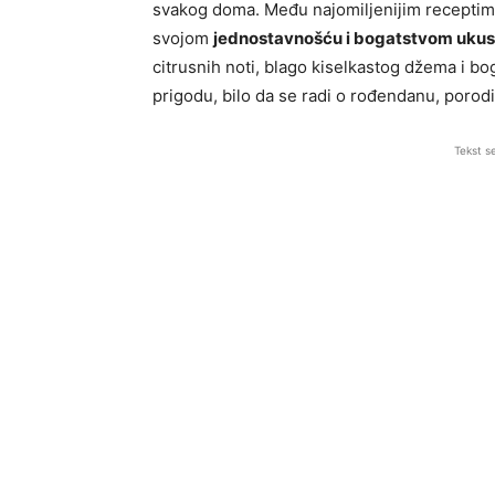
svakog doma. Među najomiljenijim receptima
svojom
jednostavnošću i bogatstvom uku
citrusnih noti, blago kiselkastog džema i b
prigodu, bilo da se radi o rođendanu, porodi
Tekst s