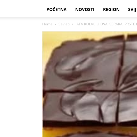
POČETNA
NOVOSTI
REGION
SVIJ
Home
Savjeti
JAFA KOLAČ U DVA KORAKA, PRSTE 