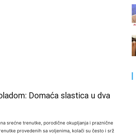
oladom: Domaća slastica u dva
a srećne trenutke, porodične okupljanja i praznične
renutke provedenih sa voljenima, kolači su često i srž