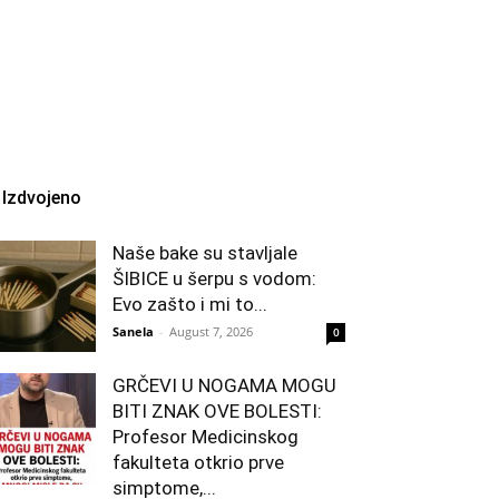
Izdvojeno
Naše bake su stavljale
ŠIBICE u šerpu s vodom:
Evo zašto i mi to...
Sanela
-
August 7, 2026
0
GRČEVI U NOGAMA MOGU
BITI ZNAK OVE BOLESTI:
Profesor Medicinskog
fakulteta otkrio prve
simptome,...