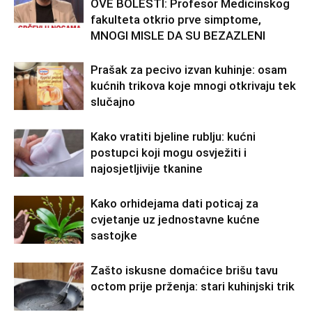
OVE BOLESTI: Profesor Medicinskog
fakulteta otkrio prve simptome,
MNOGI MISLE DA SU BEZAZLENI
Prašak za pecivo izvan kuhinje: osam
kućnih trikova koje mnogi otkrivaju tek
slučajno
Kako vratiti bjeline rublju: kućni
postupci koji mogu osvježiti i
najosjetljivije tkanine
Kako orhidejama dati poticaj za
cvjetanje uz jednostavne kućne
sastojke
Zašto iskusne domaćice brišu tavu
octom prije prženja: stari kuhinjski trik