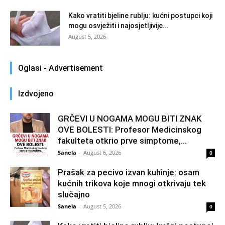
Kako vratiti bjeline rublju: kućni postupci koji
mogu osvježiti i najosjetljivije...
August 5, 2026
Oglasi - Advertisement
Izdvojeno
GRČEVI U NOGAMA MOGU BITI ZNAK
OVE BOLESTI: Profesor Medicinskog
fakulteta otkrio prve simptome,...
Sanela
-
August 6, 2026
0
Prašak za pecivo izvan kuhinje: osam
kućnih trikova koje mnogi otkrivaju tek
slučajno
Sanela
-
August 5, 2026
0