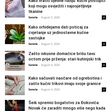
Kako vratiti bjeline rublju: kućni postupci
koji mogu osvježiti i najosjetljivije
tkanine
Sanela
-
August 5, 2026
0
Kako orhidejama dati poticaj za
cvjetanje uz jednostavne kućne
sastojke
Sanela
-
August 5, 2026
0
Zašto iskusne domaćice brišu tavu
octom prije prženja: stari kuhinjski trik
Sanela
-
August 4, 2026
0
Kako sačuvati naočare od ogrebotina i
zašto kućni trikovi imaju svoje granice
Sanela
-
August 4, 2026
0
Šeik spremio bogatstvo za Đokovića:
Novak će zaraditi mnogo više nego kada