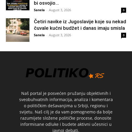
bi osvojio...
Sanela
-
August 3, 2026
0
Četiri navike iz Jugoslavije koje su nekad
čuvale kućni budžet i danas imaju smisla
Sanela
-
August 3, 2026
0
Naš portal je posvećen pružanju objektivnih i
sveobuhvatnih informacija, analiza i komentara
o političkim dešavanjima u Srbiji, regionu i
svijetu. Naš cilj je da vam pomognemo da bolje
razumijete složene političke procese, donosite
informisane odluke i budete aktivni učesnici u
javnoj debati.