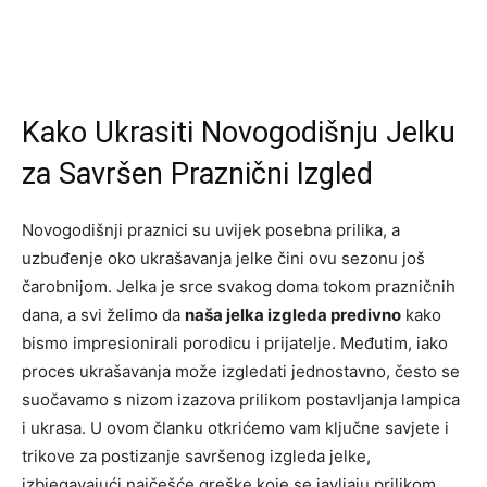
Kako Ukrasiti Novogodišnju Jelku
za Savršen Praznični Izgled
Novogodišnji praznici su uvijek posebna prilika, a
uzbuđenje oko ukrašavanja jelke čini ovu sezonu još
čarobnijom. Jelka je srce svakog doma tokom prazničnih
dana, a svi želimo da
naša jelka izgleda predivno
kako
bismo impresionirali porodicu i prijatelje. Međutim, iako
proces ukrašavanja može izgledati jednostavno, često se
suočavamo s nizom izazova prilikom postavljanja lampica
i ukrasa. U ovom članku otkrićemo vam ključne savjete i
trikove za postizanje savršenog izgleda jelke,
izbjegavajući najčešće greške koje se javljaju prilikom