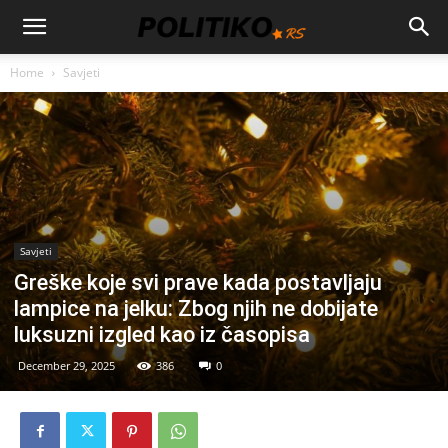
Home
Savjeti
Savjeti
Greške koje svi prave kada postavljaju
lampice na jelku: Zbog njih ne dobijate
luksuzni izgled kao iz časopisa
December 29, 2025
386
0