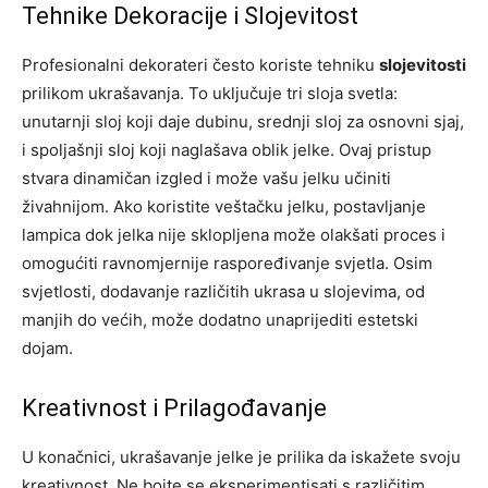
Tehnike Dekoracije i Slojevitost
Profesionalni dekorateri često koriste tehniku
slojevitosti
prilikom ukrašavanja. To uključuje tri sloja svetla:
unutarnji sloj koji daje dubinu, srednji sloj za osnovni sjaj,
i spoljašnji sloj koji naglašava oblik jelke. Ovaj pristup
stvara dinamičan izgled i može vašu jelku učiniti
živahnijom. Ako koristite veštačku jelku, postavljanje
lampica dok jelka nije sklopljena može olakšati proces i
omogućiti ravnomjernije raspoređivanje svjetla. Osim
svjetlosti, dodavanje različitih ukrasa u slojevima, od
manjih do većih, može dodatno unaprijediti estetski
dojam.
Kreativnost i Prilagođavanje
U konačnici, ukrašavanje jelke je prilika da iskažete svoju
kreativnost. Ne bojte se eksperimentisati s različitim