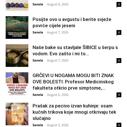
Sanela
-
August 8, 2026
0
Posijte ovo u avgustu i berite svježe
povrće cijele jeseni
Sanela
-
August 7, 2026
0
Naše bake su stavljale ŠIBICE u šerpu s
vodom: Evo zašto i mi to...
Sanela
-
August 7, 2026
0
GRČEVI U NOGAMA MOGU BITI ZNAK
OVE BOLESTI: Profesor Medicinskog
fakulteta otkrio prve simptome,...
Sanela
-
August 6, 2026
0
Prašak za pecivo izvan kuhinje: osam
kućnih trikova koje mnogi otkrivaju tek
slučajno
Sanela
-
August 5, 2026
0