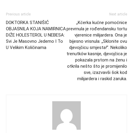
Previous article
Next article
DOKTORKA STANIŠIĆ
„Kćerka kućne pomoćnice
OBJASNILA KOJA NAMIRNICA
prevrnula je rođendansku tortu
DIŽE HOLESTEROL U NEBESA:
vjerenice milijardera. Ona je
Svi Je Masovno Jedemo I To
bijesno vrisnula: „Sklonite ovu
U Velikim Količinama
djevojčicu smjesta!”. Nekoliko
trenutków kasnije, djevojčica je
pokazala prstom na ženu i
otkrila nešto što je promijenilo
sve, izazvavši šok kod
milijardera i raskid zaruka.