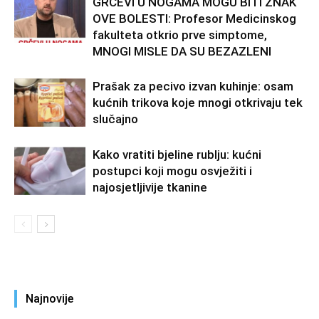
GRČEVI U NOGAMA MOGU BITI ZNAK
OVE BOLESTI: Profesor Medicinskog
fakulteta otkrio prve simptome,
MNOGI MISLE DA SU BEZAZLENI
Prašak za pecivo izvan kuhinje: osam
kućnih trikova koje mnogi otkrivaju tek
slučajno
Kako vratiti bjeline rublju: kućni
postupci koji mogu osvježiti i
najosjetljivije tkanine
Najnovije