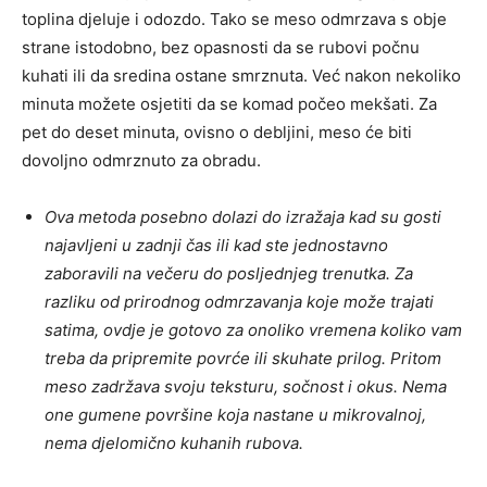
toplina djeluje i odozdo. Tako se meso odmrzava s obje
strane istodobno, bez opasnosti da se rubovi počnu
kuhati ili da sredina ostane smrznuta. Već nakon nekoliko
minuta možete osjetiti da se komad počeo mekšati. Za
pet do deset minuta, ovisno o debljini, meso će biti
dovoljno odmrznuto za obradu.
Ova metoda posebno dolazi do izražaja kad su gosti
najavljeni u zadnji čas ili kad ste jednostavno
zaboravili na večeru do posljednjeg trenutka. Za
razliku od prirodnog odmrzavanja koje može trajati
satima, ovdje je gotovo za onoliko vremena koliko vam
treba da pripremite povrće ili skuhate prilog. Pritom
meso zadržava svoju teksturu, sočnost i okus. Nema
one gumene površine koja nastane u mikrovalnoj,
nema djelomično kuhanih rubova.