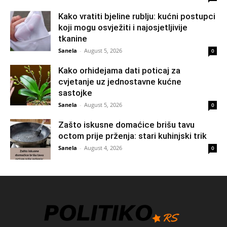
Kako vratiti bjeline rublju: kućni postupci
koji mogu osvježiti i najosjetljivije
tkanine
Sanela
-
August 5, 2026
0
Kako orhidejama dati poticaj za
cvjetanje uz jednostavne kućne
sastojke
Sanela
-
August 5, 2026
0
Zašto iskusne domaćice brišu tavu
octom prije prženja: stari kuhinjski trik
Sanela
-
August 4, 2026
0