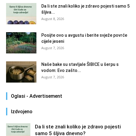
Da li ste znali koliko je zdravo pojesti samo 5
šljiva...
August 8, 2026
Posijte ovo u avgustu i berite svježe povrće
cijele jeseni
August 7, 2026
Naše bake su stavljale ŠIBICE u šerpu s
vodom: Evo zašto...
August 7, 2026
Oglasi - Advertisement
Izdvojeno
Da li ste znali koliko je zdravo pojesti
samo 5 šljiva dnevno?