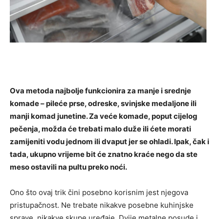
Ova metoda najbolje funkcionira za manje i srednje
komade – pileće prse, odreske, svinjske medaljone ili
manji komad junetine. Za veće komade, poput cijelog
pečenja, možda će trebati malo duže ili ćete morati
zamijeniti vodu jednom ili dvaput jer se ohladi. Ipak, čak i
tada, ukupno vrijeme bit će znatno kraće nego da ste
meso ostavili na pultu preko noći.
Ono što ovaj trik čini posebno korisnim jest njegova
pristupačnost. Ne trebate nikakve posebne kuhinjske
sprave, nikakve skupe uređaje. Dvije metalne posude i