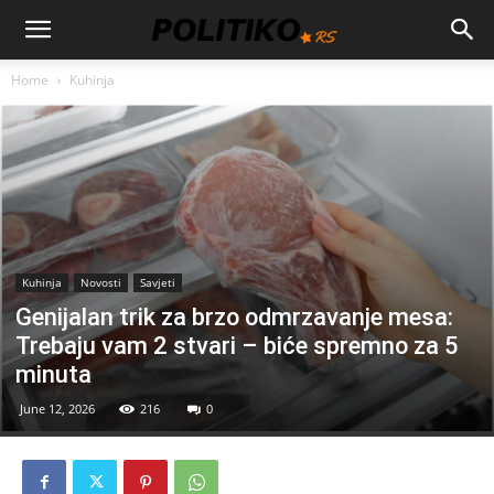
Home
Kuhinja
Kuhinja
Novosti
Savjeti
Genijalan trik za brzo odmrzavanje mesa:
Trebaju vam 2 stvari – biće spremno za 5
minuta
June 12, 2026
216
0