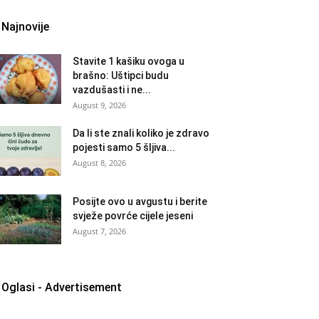
Najnovije
Stavite 1 kašiku ovoga u
brašno: Uštipci budu
vazdušasti i ne...
August 9, 2026
Da li ste znali koliko je zdravo
pojesti samo 5 šljiva...
August 8, 2026
Posijte ovo u avgustu i berite
svježe povrće cijele jeseni
August 7, 2026
Oglasi - Advertisement