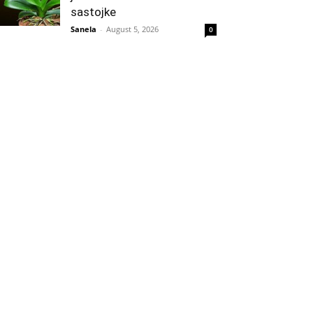
sastojke
Sanela
-
August 5, 2026
0