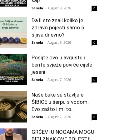
kap...
Sanela
-
August 9, 2026
0
Da li ste znali koliko je
zdravo pojesti samo 5
šljiva dnevno?
Sanela
-
August 8, 2026
0
Posijte ovo u avgustu i
berite svježe povrće cijele
jeseni
Sanela
-
August 7, 2026
0
Naše bake su stavljale
ŠIBICE u šerpu s vodom:
Evo zašto i mi to...
Sanela
-
August 7, 2026
0
GRČEVI U NOGAMA MOGU
BITI ZNAK OVE BOLESTI: