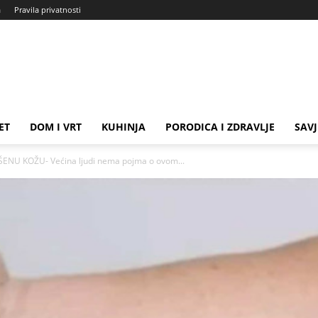
a
Pravila privatnosti
ET
DOM I VRT
KUHINJA
PORODICA I ZDRAVLJE
SAVJ
NU KOŽU- Većina ljudi nema pojma o ovom...