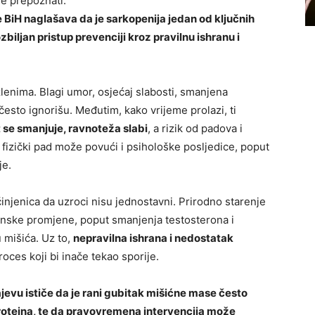
me prepoznati.
 BiH naglašava da je sarkopenija jedan od ključnih
zbiljan pristup prevenciji kroz pravilnu ishranu i
enima. Blagi umor, osjećaj slabosti, smanjena
 često ignorišu. Međutim, kako vrijeme prolazi, ti
t se smanjuje, ravnoteža slabi
, a rizik od padova i
 fizički pad može povući i psihološke posljedice, poput
je.
injenica da uzroci nisu jednostavni. Prirodno starenje
rmonske promjene, poput smanjenja testosterona i
 mišića. Uz to,
nepravilna ishrana i nedostatak
oces koji bi inače tekao sporije.
ajevu ističe da je rani gubitak mišićne mase često
roteina, te da pravovremena intervencija može