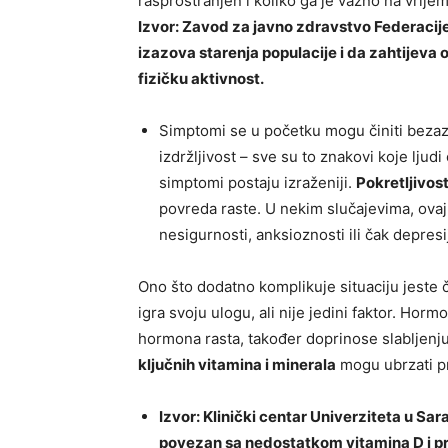
rasprostranjen i koliko ga je važno na vrije
Izvor: Zavod za javno zdravstvo Federacije
izazova starenja populacije i da zahtijeva o
fizičku aktivnost.
Simptomi se u početku mogu činiti bezazl
izdržljivost – sve su to znakovi koje ljudi
simptomi postaju izraženiji.
Pokretljivos
povreda raste. U nekim slučajevima, ovaj
nesigurnosti, anksioznosti ili čak depresi
Ono što dodatno komplikuje situaciju jeste č
igra svoju ulogu, ali nije jedini faktor. Ho
hormona rasta, također doprinose slabljenju
ključnih vitamina i minerala
mogu ubrzati pr
Izvor: Klinički centar Univerziteta u Sar
povezan sa nedostatkom vitamina D i p