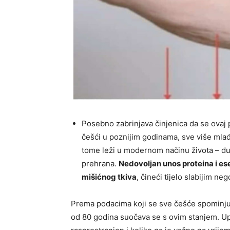
Posebno zabrinjava činjenica da se ovaj p
češći u poznijim godinama, sve više mla
tome leži u modernom načinu života – dug
prehrana.
Nedovoljan unos proteina i es
mišićnog tkiva
, čineći tijelo slabijim neg
Prema podacima koji se sve češće spominju u
od 80 godina suočava se s ovim stanjem. Up