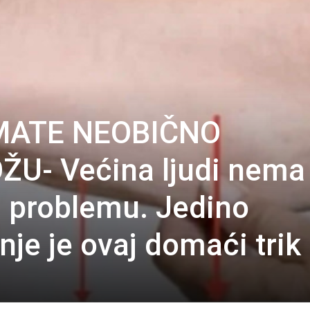
MATE NEOBIČNO
U- Većina ljudi nema
 problemu. Jedino
nje je ovaj domaći trik