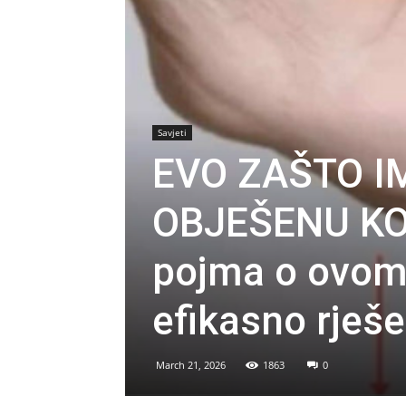
Savjeti
EVO ZAŠTO I
OBJEŠENU KOŽ
pojma o ovom
efikasno rješe
March 21, 2026
1863
0