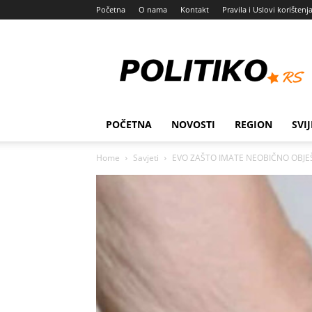
Početna
O nama
Kontakt
Pravila i Uslovi korištenj
Politiko
POČETNA
NOVOSTI
REGION
SVIJ
Home
Savjeti
EVO ZAŠTO IMATE NEOBIČNO OBJEŠE