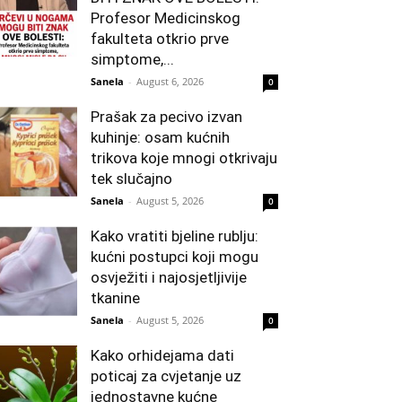
Profesor Medicinskog
fakulteta otkrio prve
simptome,...
Sanela
-
August 6, 2026
0
Prašak za pecivo izvan
kuhinje: osam kućnih
trikova koje mnogi otkrivaju
tek slučajno
Sanela
-
August 5, 2026
0
Kako vratiti bjeline rublju:
kućni postupci koji mogu
osvježiti i najosjetljivije
tkanine
Sanela
-
August 5, 2026
0
Kako orhidejama dati
poticaj za cvjetanje uz
jednostavne kućne