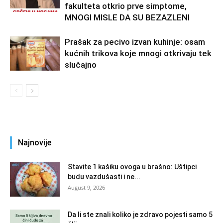
fakulteta otkrio prve simptome,
MNOGI MISLE DA SU BEZAZLENI
Prašak za pecivo izvan kuhinje: osam
kućnih trikova koje mnogi otkrivaju tek
slučajno
Najnovije
Stavite 1 kašiku ovoga u brašno: Uštipci
budu vazdušasti i ne...
August 9, 2026
Da li ste znali koliko je zdravo pojesti samo 5