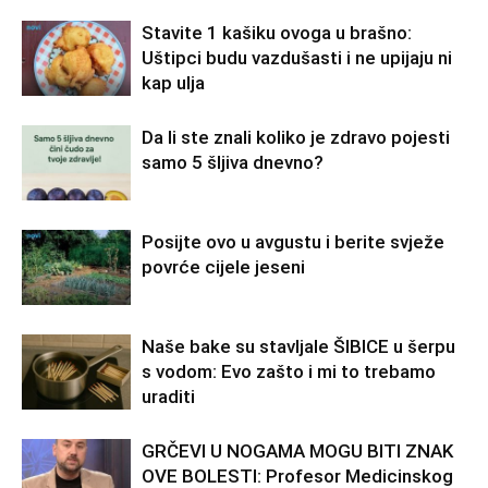
Stavite 1 kašiku ovoga u brašno:
Uštipci budu vazdušasti i ne upijaju ni
kap ulja
Da li ste znali koliko je zdravo pojesti
samo 5 šljiva dnevno?
Posijte ovo u avgustu i berite svježe
povrće cijele jeseni
Naše bake su stavljale ŠIBICE u šerpu
s vodom: Evo zašto i mi to trebamo
uraditi
GRČEVI U NOGAMA MOGU BITI ZNAK
OVE BOLESTI: Profesor Medicinskog