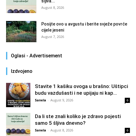
šljiva...
August 8, 2026
Posijte ovo u avgustu i berite svježe povrće
cijele jeseni
August 7, 2026
Oglasi - Advertisement
Izdvojeno
Stavite 1 kašiku ovoga u brašno: Uštipci
budu vazdušasti i ne upijaju ni kap...
Sanela
-
August 9, 2026
0
Da li ste znali koliko je zdravo pojesti
samo 5 šljiva dnevno?
Sanela
-
August 8, 2026
0