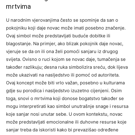
mrtvima
U narodnim vjerovanjima često se spominje da san o
pokojniku koji daje novac može imati posebno značenje.
Ovaj simbol može predstavljati buduće dobitke ili
blagostanje. Na primjer, ako blizak pokojnik daje novac,
vjeruje se da on ili ona želi pomoći sanjaru iz drugog
svijeta.
Ovisno o ruci kojom se novac daje, tumačenja se
također razlikuju; desna ruka simbolizira sreću, dok lijeva
može ukazivati na nasljedstvo ili pomoć od autoriteta.
Ovaj koncept može biti vrlo važan, posebno u kulturama
gdje su porodica i nasljedstvo izuzetno cijenjeni.
Osim
toga, snovi o mrtvima koji donose bogatstvo također se
mogu interpretirati kao simbol unutrašnje snage i resursa
koje sanjar nosi unutar sebe. U ovom kontekstu, novac
može predstavljati emocionalne ili duhovne resurse koje
sanjar treba da iskoristi kako bi prevazišao određene