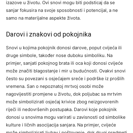
izazove u životu.
Ovi snovi mogu biti podsticaj da se
sanjar fokusira na svoje sposobnosti i potencijal, a ne
samo na materijalne aspekte života.
Darovi i znakovi od pokojnika
Snovi u kojima pokojnik donosi darove, poput cvijeća ili
druge simbole, također nose duboku simboliku. Na
primjer, sanjati pokojnog brata ili oca koji donosi cvijeće
može značiti blagostanje i mir u budućnosti. Ovakvi snovi
često su povezani s osjećajem sreće i podrške iz prošlih
vremena.
San o nepoznatoj mrtvoj osobi može
nagovijestiti promjene u životu, dok poljubac sa mrtvim
može simbolizirati osjećaj krivice zbog neizgovorenih
riječi ili nedovršenih postupaka.
Darovi koje pokojnik
donosi u snovima mogu varirati u zavisnosti od simbolike
kulture i ličnih asocijacija sanjara. Na primjer, cvijeće
može simbolizirati ljubav i poštovanje, dok drugi predmeti