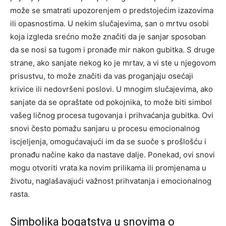
može se smatrati upozorenjem o predstojećim izazovima
ili opasnostima. U nekim slučajevima, san o mrtvu osobi
koja izgleda srećno može značiti da je sanjar sposoban
da se nosi sa tugom i pronađe mir nakon gubitka.
S druge
strane, ako sanjate nekog ko je mrtav, a vi ste u njegovom
prisustvu, to može značiti da vas proganjaju osećaji
krivice ili nedovršeni poslovi.
U mnogim slučajevima, ako
sanjate da se opraštate od pokojnika, to može biti simbol
vašeg ličnog procesa tugovanja i prihvaćanja gubitka. Ovi
snovi često pomažu sanjaru u procesu emocionalnog
iscjeljenja, omogućavajući im da se suoče s prošlošću i
pronađu načine kako da nastave dalje.
Ponekad, ovi snovi
mogu otvoriti vrata ka novim prilikama ili promjenama u
životu, naglašavajući važnost prihvatanja i emocionalnog
rasta.
Simbolika bogatstva u snovima o