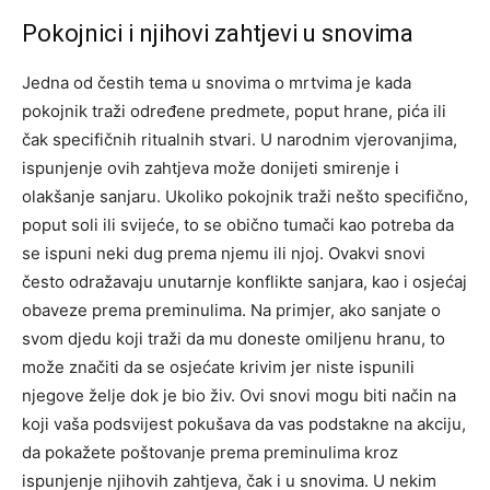
Pokojnici i njihovi zahtjevi u snovima
Jedna od čestih tema u snovima o mrtvima je kada
pokojnik traži određene predmete, poput hrane, pića ili
čak specifičnih ritualnih stvari. U narodnim vjerovanjima,
ispunjenje ovih zahtjeva može donijeti smirenje i
olakšanje sanjaru. Ukoliko pokojnik traži nešto specifično,
poput soli ili svijeće, to se obično tumači kao potreba da
se ispuni neki dug prema njemu ili njoj. Ovakvi snovi
često odražavaju unutarnje konflikte sanjara, kao i osjećaj
obaveze prema preminulima. Na primjer, ako sanjate o
svom djedu koji traži da mu doneste omiljenu hranu, to
može značiti da se osjećate krivim jer niste ispunili
njegove želje dok je bio živ. Ovi snovi mogu biti način na
koji vaša podsvijest pokušava da vas podstakne na akciju,
da pokažete poštovanje prema preminulima kroz
ispunjenje njihovih zahtjeva, čak i u snovima. U nekim