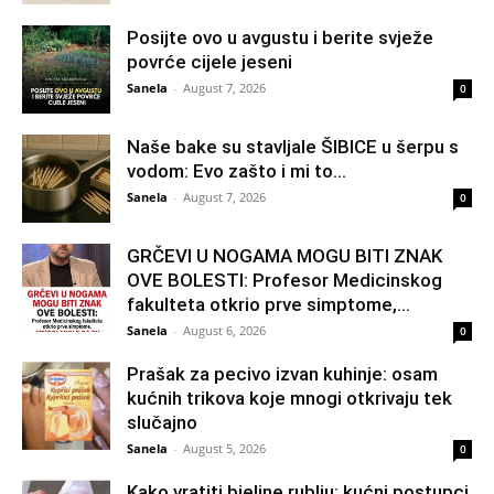
Posijte ovo u avgustu i berite svježe
povrće cijele jeseni
Sanela
-
August 7, 2026
0
Naše bake su stavljale ŠIBICE u šerpu s
vodom: Evo zašto i mi to...
Sanela
-
August 7, 2026
0
GRČEVI U NOGAMA MOGU BITI ZNAK
OVE BOLESTI: Profesor Medicinskog
fakulteta otkrio prve simptome,...
Sanela
-
August 6, 2026
0
Prašak za pecivo izvan kuhinje: osam
kućnih trikova koje mnogi otkrivaju tek
slučajno
Sanela
-
August 5, 2026
0
Kako vratiti bjeline rublju: kućni postupci