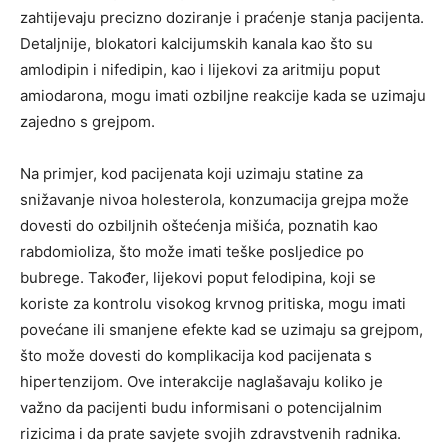
zahtijevaju precizno doziranje i praćenje stanja pacijenta.
Detaljnije, blokatori kalcijumskih kanala kao što su
amlodipin i nifedipin, kao i lijekovi za aritmiju poput
amiodarona, mogu imati ozbiljne reakcije kada se uzimaju
zajedno s grejpom.
Na primjer, kod pacijenata koji uzimaju statine za
snižavanje nivoa holesterola, konzumacija grejpa može
dovesti do ozbiljnih oštećenja mišića, poznatih kao
rabdomioliza, što može imati teške posljedice po
bubrege. Također, lijekovi poput felodipina, koji se
koriste za kontrolu visokog krvnog pritiska, mogu imati
povećane ili smanjene efekte kad se uzimaju sa grejpom,
što može dovesti do komplikacija kod pacijenata s
hipertenzijom. Ove interakcije naglašavaju koliko je
važno da pacijenti budu informisani o potencijalnim
rizicima i da prate savjete svojih zdravstvenih radnika.