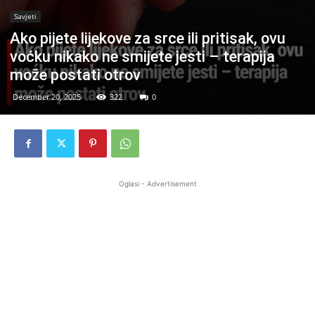
Savjeti
Ako pijete lijekove za srce ili pritisak, ovu
voćku nikako ne smijete jesti – terapija
može postati otrov
December 20, 2025
322
0
Oglasi - Advertisement