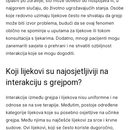
opasni po zdravlje, što može dovesti do nuspojava ili, u
najgorem slučaju, do životno ugrožavajućih stanja. Osobe
koje redovno uzimaju lijekove često ne shvataju da grejp
može biti izvor problema, budući da se ovaj fenomen
obično ne spominje u uputama za lijekove ili tokom
konsultacija s ljekarima. Dodatno, mnogi pacijenti mogu
zanemariti savjete o prehrani i ne shvatiti ozbiljnost
interakcija koje se mogu dogoditi.
Koji lijekovi su najosjetljiviji na
interakciju s grejpom?
Interakcije između grejpa i lijekova nisu uniformne i ne
odnose se na sve terapije. Međutim, postoje određene
kategorije lijekova koje su posebno osjetljive na učinke
grejpa. Među njima su najčešće lijekovi za srce i krvne
sudove. Ovi lijekovi, koji se često koriste dugoročno,