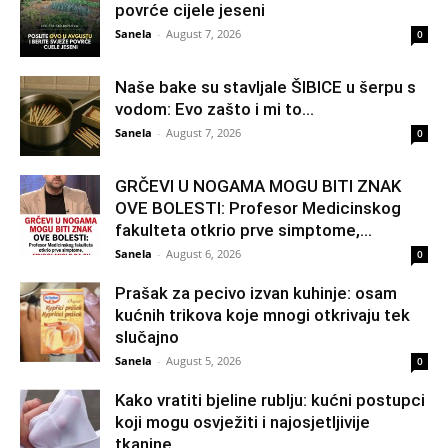
povrće cijele jeseni
Sanela
-
August 7, 2026
0
Naše bake su stavljale ŠIBICE u šerpu s
vodom: Evo zašto i mi to...
Sanela
-
August 7, 2026
0
GRČEVI U NOGAMA MOGU BITI ZNAK
OVE BOLESTI: Profesor Medicinskog
fakulteta otkrio prve simptome,...
Sanela
-
August 6, 2026
0
Prašak za pecivo izvan kuhinje: osam
kućnih trikova koje mnogi otkrivaju tek
slučajno
Sanela
-
August 5, 2026
0
Kako vratiti bjeline rublju: kućni postupci
koji mogu osvježiti i najosjetljivije
tkanine