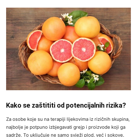
Kako se zaštititi od potencijalnih rizika?
Za osobe koje su na terapiji lijekovima iz rizičnih skupina,
najbolje je potpuno izbjegavati grejp i proizvode koji ga
sadrže. To uključuje ne samo svježi plod, već i sokove,