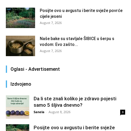
Posijte ovo u avgustu i berite svježe povrće
cijele jeseni
August 7, 2026
Naše bake su stavljale ŠIBICE u šerpu s
vodom: Evo zašto...
August 7, 2026
Oglasi - Advertisement
Izdvojeno
Da li ste znali koliko je zdravo pojesti
samo 5 šljiva dnevno?
Sanela
-
August 8, 2026
0
Posijte ovo u avgustu i berite svježe