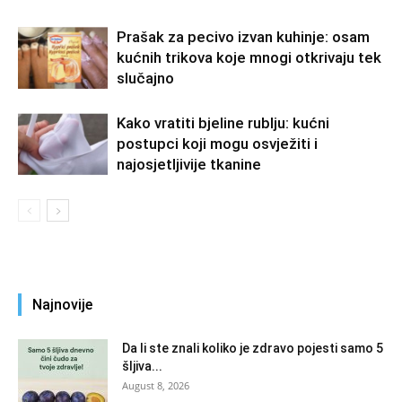
Prašak za pecivo izvan kuhinje: osam
kućnih trikova koje mnogi otkrivaju tek
slučajno
Kako vratiti bjeline rublju: kućni
postupci koji mogu osvježiti i
najosjetljivije tkanine
Najnovije
Da li ste znali koliko je zdravo pojesti samo 5
šljiva...
August 8, 2026