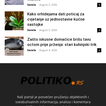
Sanela
-
August 5, 2026
0
Kako orhidejama dati poticaj za
cvjetanje uz jednostavne kućne
sastojke
Sanela
-
August 5, 2026
0
Zašto iskusne domaćice brišu tavu
octom prije prženja: stari kuhinjski trik
Sanela
-
August 4, 2026
0
Naš portal je posvećen pružanju objektivnih i
sveobuhvatnih informacija, analiza i komentara