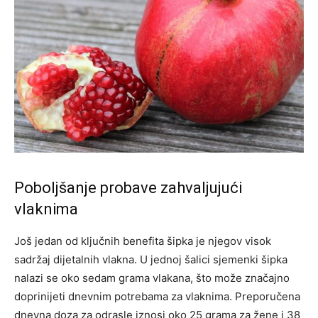
Poboljšanje probave zahvaljujući
vlaknima
Još jedan od ključnih benefita šipka je njegov visok
sadržaj dijetalnih vlakna. U jednoj šalici sjemenki šipka
nalazi se oko sedam grama vlakana, što može značajno
doprinijeti dnevnim potrebama za vlaknima. Preporučena
dnevna doza za odrasle iznosi oko 25 grama za žene i 38