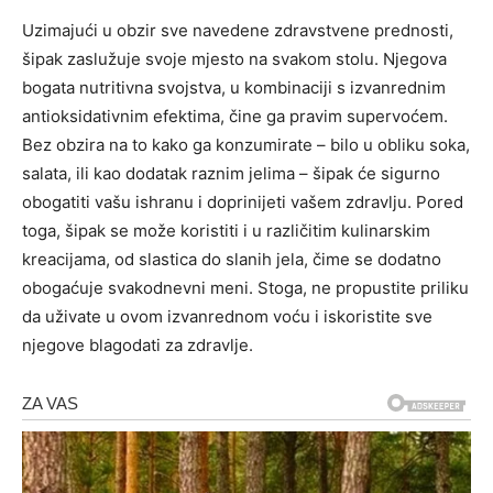
Uzimajući u obzir sve navedene zdravstvene prednosti,
šipak zaslužuje svoje mjesto na svakom stolu. Njegova
bogata nutritivna svojstva, u kombinaciji s izvanrednim
antioksidativnim efektima, čine ga pravim supervoćem.
Bez obzira na to kako ga konzumirate – bilo u obliku soka,
salata, ili kao dodatak raznim jelima – šipak će sigurno
obogatiti vašu ishranu i doprinijeti vašem zdravlju. Pored
toga, šipak se može koristiti i u različitim kulinarskim
kreacijama, od slastica do slanih jela, čime se dodatno
obogaćuje svakodnevni meni.
Stoga, ne propustite priliku
da uživate u ovom izvanrednom voću i iskoristite sve
njegove blagodati za zdravlje.