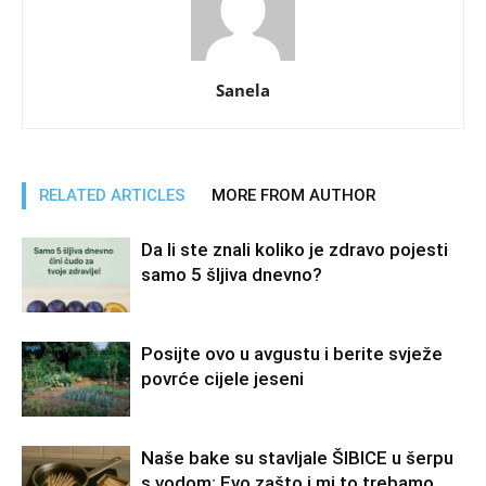
Sanela
RELATED ARTICLES
MORE FROM AUTHOR
Da li ste znali koliko je zdravo pojesti
samo 5 šljiva dnevno?
Posijte ovo u avgustu i berite svježe
povrće cijele jeseni
Naše bake su stavljale ŠIBICE u šerpu
s vodom: Evo zašto i mi to trebamo