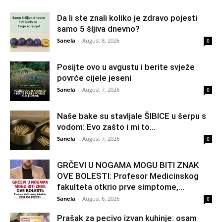
Da li ste znali koliko je zdravo pojesti
samo 5 šljiva dnevno?
Sanela
-
August 8, 2026
0
Posijte ovo u avgustu i berite svježe
povrće cijele jeseni
Sanela
-
August 7, 2026
0
Naše bake su stavljale ŠIBICE u šerpu s
vodom: Evo zašto i mi to...
Sanela
-
August 7, 2026
0
GRČEVI U NOGAMA MOGU BITI ZNAK
OVE BOLESTI: Profesor Medicinskog
fakulteta otkrio prve simptome,...
Sanela
-
August 6, 2026
0
Prašak za pecivo izvan kuhinje: osam