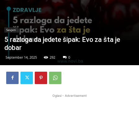
Savjeti
5 razloga da jedete šipak: Evo za šta je
dobar
September 14, 2025
292
0
Oglasi - Advertisement