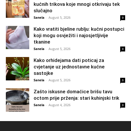
kućnih trikova koje mnogi otkrivaju tek
slučajno
Sanela
-
August 5, 2026
0
Kako vratiti bjeline rublju: kućni postupci
koji mogu osvježiti i najosjetljivije
tkanine
Sanela
-
August 5, 2026
0
Kako orhidejama dati poticaj za
cvjetanje uz jednostavne kućne
sastojke
Sanela
-
August 5, 2026
0
Zašto iskusne domaćice brišu tavu
octom prije prženja: stari kuhinjski trik
Sanela
-
August 4, 2026
0