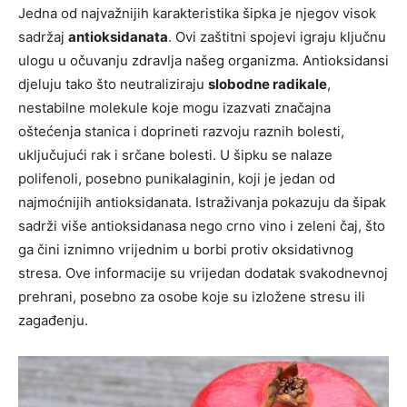
Jedna od najvažnijih karakteristika šipka je njegov visok
sadržaj
antioksidanata
. Ovi zaštitni spojevi igraju ključnu
ulogu u očuvanju zdravlja našeg organizma. Antioksidansi
djeluju tako što neutraliziraju
slobodne radikale
,
nestabilne molekule koje mogu izazvati značajna
oštećenja stanica i doprineti razvoju raznih bolesti,
uključujući rak i srčane bolesti. U šipku se nalaze
polifenoli, posebno punikalaginin, koji je jedan od
najmoćnijih antioksidanata. Istraživanja pokazuju da šipak
sadrži više antioksidanasa nego crno vino i zeleni čaj, što
ga čini iznimno vrijednim u borbi protiv oksidativnog
stresa. Ove informacije su vrijedan dodatak svakodnevnoj
prehrani, posebno za osobe koje su izložene stresu ili
zagađenju.