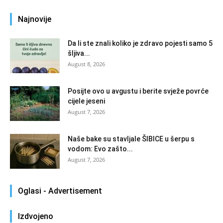
Najnovije
Da li ste znali koliko je zdravo pojesti samo 5
šljiva...
August 8, 2026
Posijte ovo u avgustu i berite svježe povrće
cijele jeseni
August 7, 2026
Naše bake su stavljale ŠIBICE u šerpu s
vodom: Evo zašto...
August 7, 2026
Oglasi - Advertisement
Izdvojeno