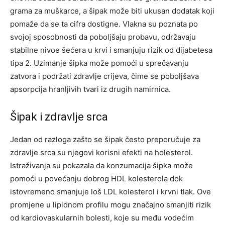
grama za muškarce, a šipak može biti ukusan dodatak koji
pomaže da se ta cifra dostigne. Vlakna su poznata po
svojoj sposobnosti da poboljšaju probavu, održavaju
stabilne nivoe šećera u krvi i smanjuju rizik od dijabetesa
tipa 2. Uzimanje šipka može pomoći u sprečavanju
zatvora i podržati zdravlje crijeva, čime se poboljšava
apsorpcija hranljivih tvari iz drugih namirnica.
Šipak i zdravlje srca
Jedan od razloga zašto se šipak često preporučuje za
zdravlje srca su njegovi korisni efekti na holesterol.
Istraživanja su pokazala da konzumacija šipka može
pomoći u povećanju dobrog HDL kolesterola dok
istovremeno smanjuje loš LDL kolesterol i krvni tlak.
Ove
promjene u lipidnom profilu mogu značajno smanjiti rizik
od kardiovaskularnih bolesti, koje su među vodećim