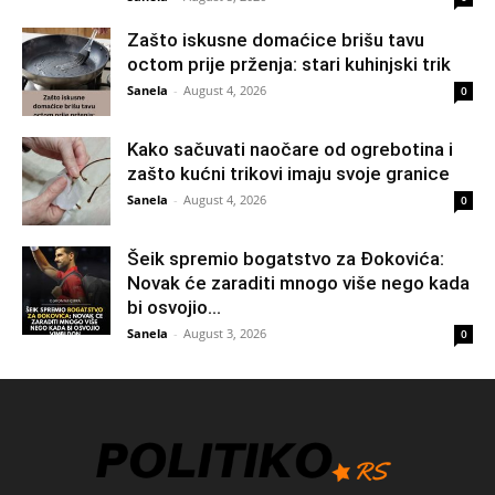
Zašto iskusne domaćice brišu tavu
octom prije prženja: stari kuhinjski trik
Sanela
-
August 4, 2026
0
Kako sačuvati naočare od ogrebotina i
zašto kućni trikovi imaju svoje granice
Sanela
-
August 4, 2026
0
Šeik spremio bogatstvo za Đokovića:
Novak će zaraditi mnogo više nego kada
bi osvojio...
Sanela
-
August 3, 2026
0