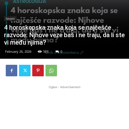
Savjeti
4 horoskopska znaka koja se najčešće
razvode: Njhove veze baš i ne traju, da li ste
vi među njima?
February 26, 2026
503
0
Oglasi - Advertisement