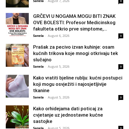
Sanela
-
August 7, 2026
0
GRČEVI U NOGAMA MOGU BITI ZNAK
OVE BOLESTI: Profesor Medicinskog
fakulteta otkrio prve simptome,...
Sanela
-
August 6, 2026
0
Prašak za pecivo izvan kuhinje: osam
kućnih trikova koje mnogi otkrivaju tek
slučajno
Sanela
-
August 5, 2026
0
Kako vratiti bjeline rublju: kućni postupci
koji mogu osvježiti i najosjetljivije
tkanine
Sanela
-
August 5, 2026
0
Kako orhidejama dati poticaj za
cvjetanje uz jednostavne kućne
sastojke
Sanela
-
August 5, 2026
0